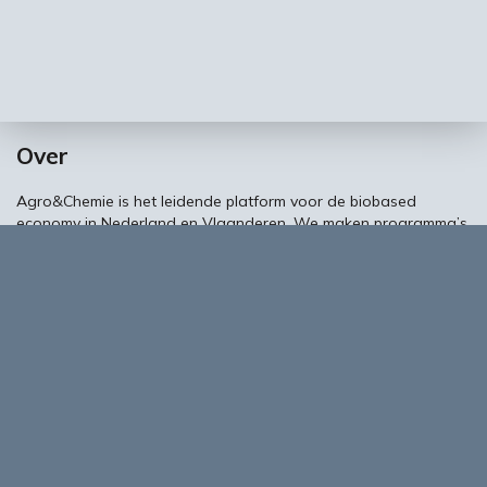
Over
Agro&Chemie is het leidende platform voor de biobased
economy in Nederland en Vlaanderen. We maken programma’s
en ontwikkelingen in de BBE zichtbaar, dragen bij aan
ontmoeting en verbinding tussen ondernemers,
kennisinstellingen en overheid en vormen de etalage voor de
Nederlands/Vlaamse BBE richting Europa en de wereld.
About Biobased Business in a Circular World