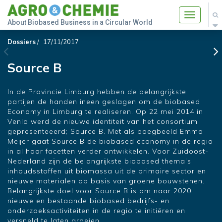
Toggle
About Biobased Business in a Circular World
navigatio
Dossiers
/
17/11/2017
Source B
In de Provincie Limburg hebben de belangrijkste
partijen de handen ineen geslagen om de biobased
Economy in Limburg te realiseren. Op 22 mei 2014 in
Venlo werd de nieuwe identiteit van het consortium
gepresenteeerd; Source B. Met als boegbeeld Emmo
Meijer gaat Source B de biobased economy in de regio
in al haar facetten verder ontwikkelen. Voor Zuidoost-
Nederland zijn de belangrijkste biobased thema’s
inhoudsstoffen uit biomassa uit de primaire sector en
nieuwe materialen op basis van groene bouwstenen.
Belangrijkste doel voor Source B is om naar 2020
nieuwe en bestaande biobased bedrijfs- en
onderzoeksactiviteiten in de regio te initiëren en
versneld te laten groeien.