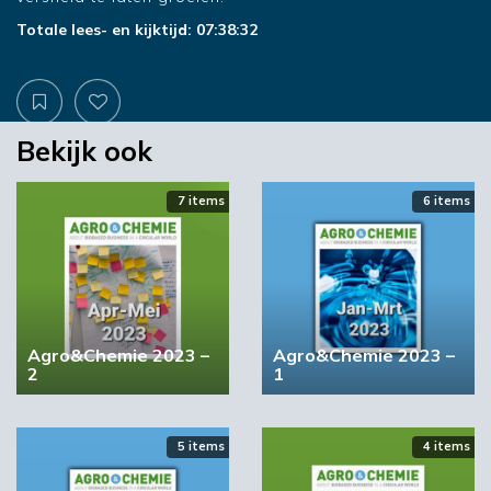
Totale lees- en kijktijd: 07:38:32
Bekijk ook
7 items
6 items
Agro&Chemie 2023 –
Agro&Chemie 2023 –
2
1
5 items
4 items