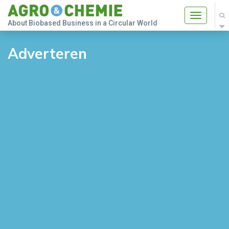
Toggle
About Biobased Business in a Circular World
navigatio
Adverteren