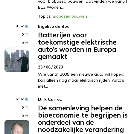
voor biobased bouwen. Dat vinden we vanuit
BLG Wonen…
Topics:
Biobased bouwen
01:52
Ingelise de Boer
Batterijen voor
0
toekomstige elektrische
0
auto’s worden in Europa
gemaakt
23 / 06 / 2023
Wie vanaf 2035 een nieuwe auto wil kopen,
kan alleen nog maar elektrisch rijden. Auto’s
met…
02:02
Dirk Carrez
De samenleving helpen de
0
bioeconomie te begrijpen is
0
onderdeel van de
noodzakelijke verandering