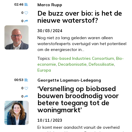
02:46
Marco Rupp
De buzz over bio: is het de
0
nieuwe waterstof?
0
30 / 03 / 2024
Nog niet zo lang geleden waren alleen
waterstofexperts overtuigd van het potentieel
om de energiesector in…
Topics:
Bio-based Industries Consortium
,
Bio-
economie
,
Decarbonisatie
,
Defossilisatie
,
Europa
00:53
Georgette Lageman-Ledegang
‘Versnelling op biobased
0
bouwen broodnodig voor
0
betere toegang tot de
woningmarkt’
10 / 11 / 2023
Er komt meer aandacht vanuit de overheid