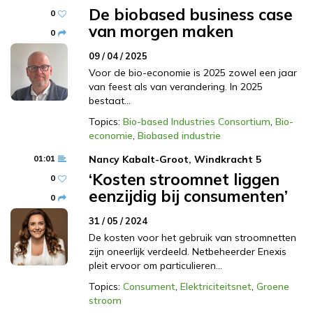
De biobased business case
0
van morgen maken
0
09 / 04 / 2025
Voor de bio-economie is 2025 zowel een jaar
van feest als van verandering. In 2025
bestaat…
Topics:
Bio-based Industries Consortium
,
Bio-
economie
,
Biobased industrie
01:01
Nancy Kabalt-Groot, Windkracht 5
‘Kosten stroomnet liggen
0
eenzijdig bij consumenten’
0
31 / 05 / 2024
De kosten voor het gebruik van stroomnetten
zijn oneerlijk verdeeld. Netbeheerder Enexis
pleit ervoor om particulieren…
Topics:
Consument
,
Elektriciteitsnet
,
Groene
stroom