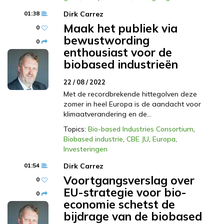
01:38
Dirk Carrez
Maak het publiek via
0
bewustwording
0
enthousiast voor de
biobased industrieën
22 / 08 / 2022
Met de recordbrekende hittegolven deze
zomer in heel Europa is de aandacht voor
klimaatverandering en de…
Topics:
Bio-based Industries Consortium
,
Biobased industrie
,
CBE JU
,
Europa
,
Investeringen
01:54
Dirk Carrez
Voortgangsverslag over
0
EU-strategie voor bio-
0
economie schetst de
bijdrage van de biobased