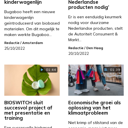
kinderwagenlijn
Nederlandse
producten nodig’
Bugaboo heeft een nieuwe
Er is een eenduidig keurmerk
kinderwagenlijn
nodig voor duurzame
geïntroduceerd van biobased
Nederlandse producten, stelt
materialen. Om dit mogelijk te
de Autoriteit Consument &
maken werkte Bugaboo…
Markt…
Redactie
/ Amsterdam
Redactie
/ Den Haag
25/10/2022
20/10/2022
01:44
01:39
BIOSWITCH sluit
Economische groei als
succesvol project af
oplossing van het
met presentatie en
klimaatprobleem
training
Niet krimp of stilstand van de
Een succesvolle biobased