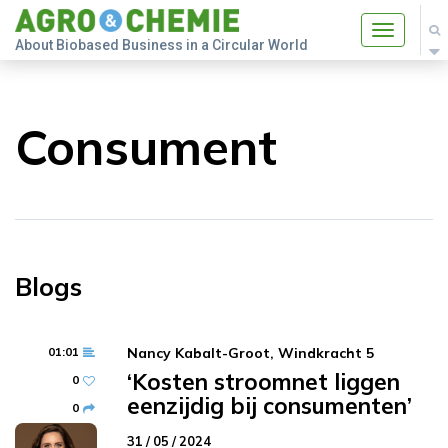
Toggle
About Biobased Business in a Circular World
navigatio
Consument
Blogs
01:01
Nancy Kabalt-Groot, Windkracht 5
‘Kosten stroomnet liggen
0
eenzijdig bij consumenten’
0
31 / 05 / 2024