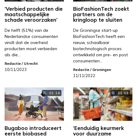
‘Verbied producten die
BioFashionTech zoekt
maatschappelijke
partners om de
schade veroorzaken’
kringloop te sluiten
De helft (51%) van de
De Groningse start-up
Nederlandse consumenten
BioFashionTech heeft een
vindt dat de overheid
nieuw, schaalbaar
producten moet verbieden
biotechnologisch proces
als die…
ontwikkeld om pre- en post
consumenten…
Redactie
/ Utrecht
10/11/2023
Redactie
/ Groningen
11/11/2022
01:16
01:48
Bugaboo introduceert
‘Eenduidig keurmerk
eerste biobased
voor duurzame