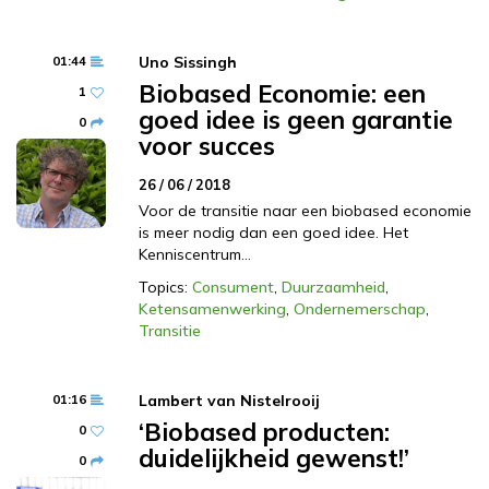
01:44
Uno Sissingh
Biobased Economie: een
1
goed idee is geen garantie
0
voor succes
26 / 06 / 2018
Voor de transitie naar een biobased economie
is meer nodig dan een goed idee. Het
Kenniscentrum…
Topics:
Consument
,
Duurzaamheid
,
Ketensamenwerking
,
Ondernemerschap
,
Transitie
01:16
Lambert van Nistelrooij
‘Biobased producten:
0
duidelijkheid gewenst!’
0