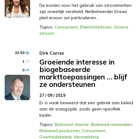
De kosten voor het gebruik van stroomnetten
zijn oneerlijk verdeeld. Netbeheerder Enexis
pleit ervoor om particulieren…
Topics:
Consument
,
Elektriciteitsnet
,
Groene
stroom
01:50
Dirk Carrez
Groeiende interesse in
1
biogebaseerde
0
markttoepassingen … blijf
ze ondersteunen
27 / 09 / 2019
Er is vaak beweerd dat een gebrek aan beleid
aan de vraagzijde, zoals geen specifiek
kader…
Topics:
Biobased chemie
,
Biobased materialen
,
Biobased producten
,
Consument
,
Overheidsbeleid
,
Vermarkting