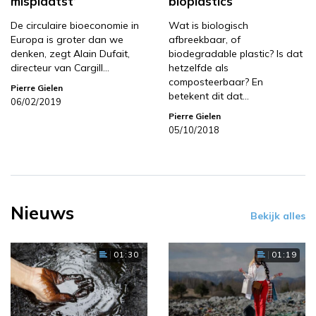
misplaatst’
bioplastics
De circulaire bioeconomie in
Wat is biologisch
Europa is groter dan we
afbreekbaar, of
denken, zegt Alain Dufait,
biodegradable plastic? Is dat
directeur van Cargill…
hetzelfde als
composteerbaar? En
Pierre Gielen
betekent dit dat…
06/02/2019
Pierre Gielen
05/10/2018
Nieuws
Bekijk alles
01:30
01:19