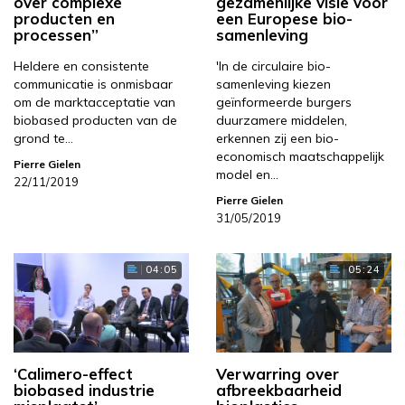
over complexe
gezamenlijke visie voor
producten en
een Europese bio-
processen”
samenleving
Heldere en consistente
'In de circulaire bio-
communicatie is onmisbaar
samenleving kiezen
om de marktacceptatie van
geïnformeerde burgers
biobased producten van de
duurzamere middelen,
grond te…
erkennen zij een bio-
economisch maatschappelijk
Pierre Gielen
model en…
22/11/2019
Pierre Gielen
31/05/2019
04:05
05:24
‘Calimero-effect
Verwarring over
biobased industrie
afbreekbaarheid