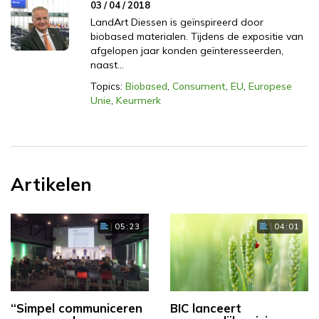
03 / 04 / 2018
LandArt Diessen is geïnspireerd door
biobased materialen. Tijdens de expositie van
afgelopen jaar konden geïnteresseerden,
naast…
Topics:
Biobased
,
Consument
,
EU
,
Europese
Unie
,
Keurmerk
Artikelen
05:23
04:01
“Simpel communiceren
BIC lanceert