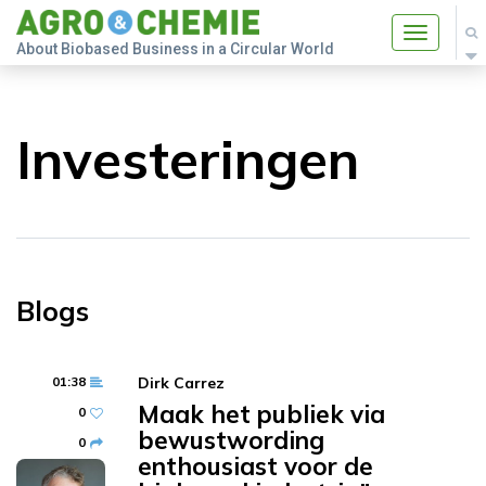
Toggle
About Biobased Business in a Circular World
navigatio
Investeringen
Blogs
01:38
Dirk Carrez
Maak het publiek via
0
bewustwording
0
enthousiast voor de