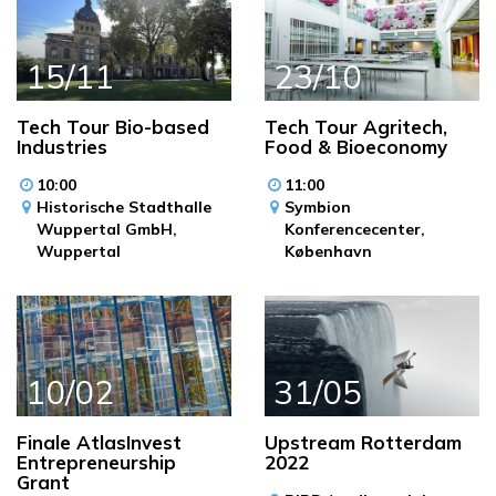
15/11
23/10
Tech Tour Bio-based
Tech Tour Agritech,
Industries
Food & Bioeconomy
10:00
11:00
Historische Stadthalle
Symbion
Wuppertal GmbH,
Konferencecenter,
Wuppertal
København
10/02
31/05
Finale AtlasInvest
Upstream Rotterdam
Entrepreneurship
2022
Grant