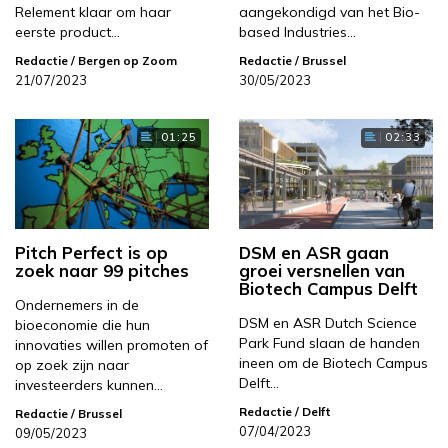
Relement klaar om haar
aangekondigd van het Bio-
eerste product…
based Industries…
Redactie
/ Bergen op Zoom
Redactie
/ Brussel
21/07/2023
30/05/2023
01:25
02:33
Pitch Perfect is op
DSM en ASR gaan
zoek naar 99 pitches
groei versnellen van
Biotech Campus Delft
Ondernemers in de
DSM en ASR Dutch Science
bioeconomie die hun
Park Fund slaan de handen
innovaties willen promoten of
ineen om de Biotech Campus
op zoek zijn naar
Delft…
investeerders kunnen…
Redactie
/ Delft
Redactie
/ Brussel
07/04/2023
09/05/2023