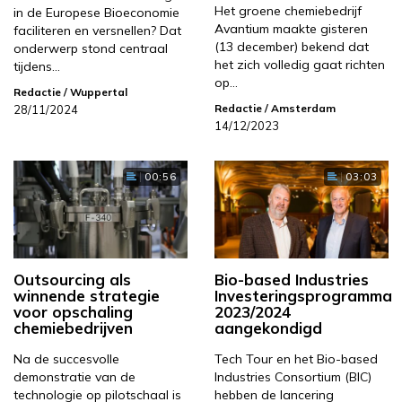
Het groene chemiebedrijf
in de Europese Bioeconomie
Avantium maakte gisteren
faciliteren en versnellen? Dat
(13 december) bekend dat
onderwerp stond centraal
het zich volledig gaat richten
tijdens…
op…
Redactie
/ Wuppertal
Redactie
/ Amsterdam
28/11/2024
14/12/2023
00:56
03:03
Outsourcing als
Bio-based Industries
winnende strategie
Investeringsprogramma
voor opschaling
2023/2024
chemiebedrijven
aangekondigd
Na de succesvolle
Tech Tour en het Bio-based
demonstratie van de
Industries Consortium (BIC)
technologie op pilotschaal is
hebben de lancering