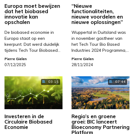
Europa moet bewijzen
“Nieuwe
dat het biobased
functionaliteiten,
innovatie kan
nieuwe voordelen en
opschalen
nieuwe oplossingen”
De biobased economie in
Wuppertal in Duitsland was
Europa staat op een
in november gastheer van
keerpunt. Dat werd duidelijk
het Tech Tour Bio Based
tijdens Tech Tour Biobased…
Industries 2024 Programma,…
Pierre Gielen
Pierre Gielen
07/12/2025
28/11/2024
03:15
07:44
Investeren in de
Regio’s en groene
Circulaire Biobased
groei: BIC lanceert
Economie
Bioeconomy Partnering
Platform