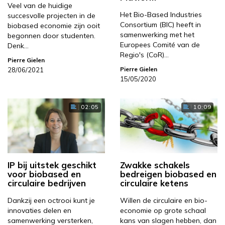
Veel van de huidige
Het Bio-Based Industries
succesvolle projecten in de
Consortium (BIC) heeft in
biobased economie zijn ooit
samenwerking met het
begonnen door studenten.
Europees Comité van de
Denk…
Regio's (CoR)…
Pierre Gielen
Pierre Gielen
28/06/2021
15/05/2020
02:05
10:09
IP bij uitstek geschikt
Zwakke schakels
voor biobased en
bedreigen biobased en
circulaire bedrijven
circulaire ketens
Dankzij een octrooi kunt je
Willen de circulaire en bio-
innovaties delen en
economie op grote schaal
samenwerking versterken,
kans van slagen hebben, dan