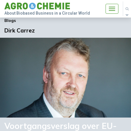
Toggle
About Biobased Business in a Circular World
navigatio
Blogs
Dirk Carrez
Voortgangsverslag over EU-