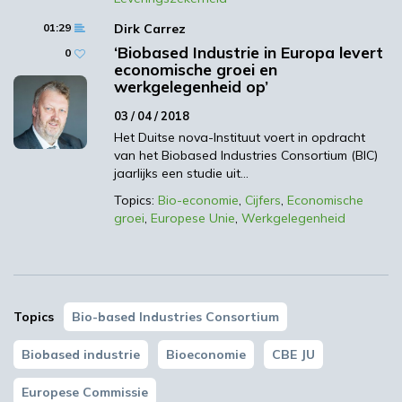
blijft groeien, heeft de EU nog niet alle
01:29
Dirk Carrez
voordelen van de bio-economie kunnen
‘Biobased Industrie in Europa levert
benutten.
0
economische groei en
werkgelegenheid op’
Om vooruitgang te boeken met de
strategie voor de bio-economie moet in
03 / 04 / 2018
diverse beleidsinitiatieven, zoals de EU
Het Duitse nova-Instituut voert in opdracht
Green Deal, Horizon Europe, de industriële
van het Biobased Industries Consortium (BIC)
jaarlijks een studie uit…
strategie van de EU, de strategie voor
duurzame chemische stoffen, Farm to Fork
Topics:
Bio-economie
,
Cijfers
,
Economische
groei
,
Europese Unie
,
Werkgelegenheid
en de Taxonomy van de EU, sterker worden
erkend dat onze sector de doelstellingen
inzake concurrentievermogen en
duurzaamheid van de EU kan helpen
verwezenlijken. Om de veerkracht van de
Topics
Bio-based Industries Consortium
Europese economie te versterken, moet de
biobased industrie een onmisbaar
Biobased industrie
Bioeconomie
CBE JU
onderdeel worden van de geopolitieke
Europese Commissie
strategie van de EU.