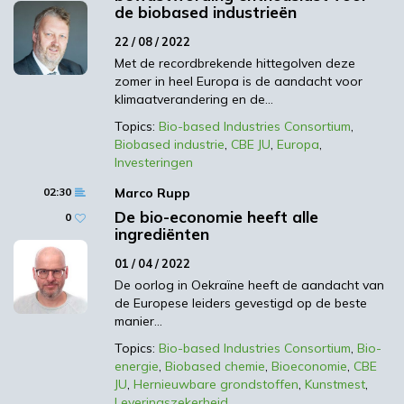
de biobased industrieën
aan het dichten van de “biomassakloof”
22 / 08 / 2022
tussen vraag en aanbod van biomassa voor
Met de recordbrekende hittegolven deze
voedsel, materialen en energie. Dit is op dit
zomer in heel Europa is de aandacht voor
moment van bijzonder belang voor de EU,
klimaatverandering en de…
met de noodzaak om meer zelfvoorzienend
Topics:
Bio-based Industries Consortium
,
te worden op een groenere manier, als
Biobased industrie
,
CBE JU
,
Europa
,
gevolg van de verstoringen veroorzaakt
Investeringen
door de oorlog in Oekraïne.
02:30
Marco Rupp
De voordelen van de bio-economie, met
De bio-economie heeft alle
0
ingrediënten
inbegrip van de biobased industrie in het
algemeen en de biobased producten en
01 / 04 / 2022
processen in het bijzonder, moeten in het
De oorlog in Oekraïne heeft de aandacht van
EU-beleid echter beter worden erkend als
de Europese leiders gevestigd op de beste
manier…
een belangrijk instrument om de
doelstelling te verwezenlijken om het
Topics:
Bio-based Industries Consortium
,
Bio-
energie
,
Biobased chemie
,
Bioeconomie
,
CBE
eerste klimaatneutrale continent te
JU
,
Hernieuwbare grondstoffen
,
Kunstmest
,
worden. Hoewel de sector in snel tempo
Leveringszekerheid