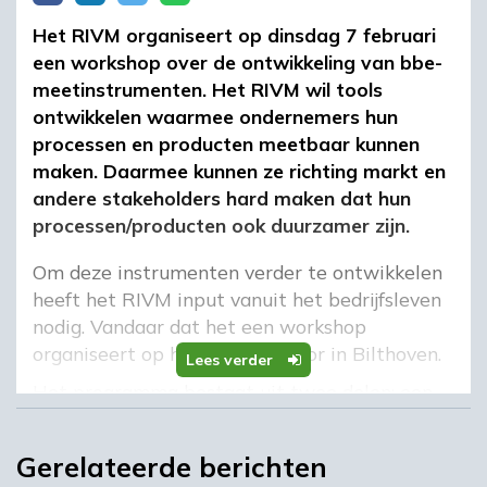
Het RIVM organiseert op dinsdag 7 februari
een workshop over de ontwikkeling van bbe-
meetinstrumenten. Het RIVM wil tools
ontwikkelen waarmee ondernemers hun
processen en producten meetbaar kunnen
maken. Daarmee kunnen ze richting markt en
andere stakeholders hard maken dat hun
processen/producten ook duurzamer zijn.
Om deze instrumenten verder te ontwikkelen
heeft het RIVM input vanuit het bedrijfsleven
nodig. Vandaar dat het een workshop
organiseert op het hoofdkantoor in Bilthoven.
Lees verder
Het programma bestaat uit twee delen: een
presentatie van de Energie en Grondstoffen
Fabriek (EFGF) en Corbion over het doorlichten
Gerelateerde berichten
van hun productieproces door het RIVM hen