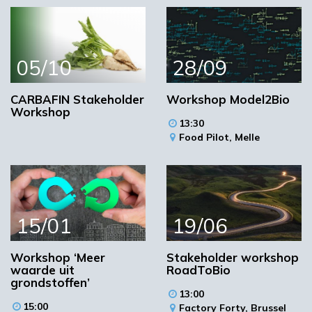
heeft opgeleverd en een plenaire discussie aan
de hand van een aantal stellingen. Daarna zal
in aparte groepen worden besproken wat
nodig is voor een praktisch toepasbaar
05/10
28/09
instrumentarium.
CARBAFIN Stakeholder
Workshop Model2Bio
Deelname is gratis, exclusief lunch, inclusief
Workshop
borrel. Omdat de capaciteit beperkt is, wordt
13:30
aangeraden om snel te reserveren.
Food Pilot,
Melle
Locatie
15/01
19/06
Workshop ‘Meer
Stakeholder workshop
waarde uit
RoadToBio
grondstoffen’
13:00
15:00
Factory Forty,
Brussel