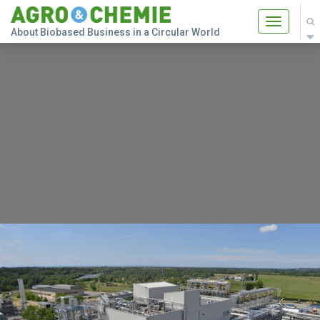
Toggle
About Biobased Business in a Circular World
navigatio