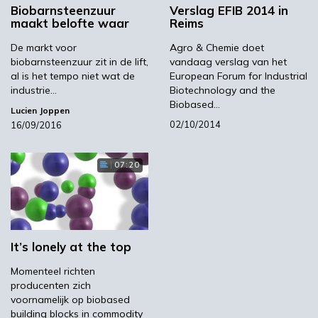
Biobarnsteenzuur
Verslag EFIB 2014 in
Elegant proces
maakt belofte waar
Reims
De markt voor
Agro & Chemie doet
Lubben stelt dat vertrouwen in de markt een
biobarnsteenzuur zit in de lift,
vandaag verslag van het
al is het tempo niet wat de
European Forum for Industrial
belangrijke voorwaarde voor succes is.
industrie…
Biotechnology and the
‘Roquette was al lid van het UN Global
Biobased…
Lucien Joppen
Compact. Het bedrijf bekleedt een positie in
02/10/2014
16/09/2016
de wereldtop wat betreft het produceren van
zetmeel en daarvan afgeleide producten, met
experts op het gebied van de bioraffinaderij.
07:20
Het bedrijf heeft een omzet van ongeveer 3
miljard euro.
DSM
is leider op het gebied van
biotechnologie, het heeft een omzet van
ongeveer 9 miljard euro en duurzaamheid is
It’s lonely at the top
een van de pijlers van onze strategie. Door
Momenteel richten
deze onmiskenbare en unieke competenties
producenten zich
van beide wereldspelers creëer je vertrouwen.’
voornamelijk op biobased
building blocks in commodity
Vertrouwen bereik je ook door de beste