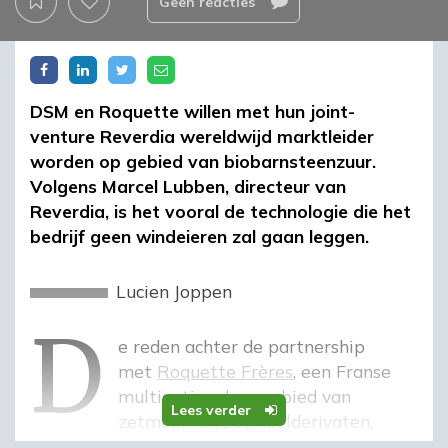
Geen reacties
DSM en Roquette willen met hun joint-
venture Reverdia wereldwijd marktleider
worden op gebied van biobarnsteenzuur.
Volgens Marcel Lubben, directeur van
Reverdia, is het vooral de technologie die het
bedrijf geen windeieren zal gaan leggen.
d
Lucien Joppen
De reden achter de partnership
met
Roquette Frères
, een Franse
multinational op gebied van
Lees verder
zetmeel- en zetmeelderivaten,
motiveert Lubben aldus. ‘DSM is weliswaar