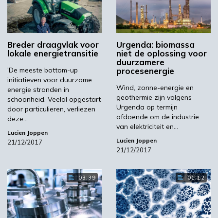
Breder draagvlak voor
Urgenda: biomassa
lokale energietransitie
niet de oplossing voor
duurzamere
'De meeste bottom-up
procesenergie
initiatieven voor duurzame
Wind, zonne-energie en
energie stranden in
geothermie zijn volgens
schoonheid. Veelal opgestart
Urgenda op termijn
door particulieren, verliezen
afdoende om de industrie
deze…
van elektriciteit en…
Lucien Joppen
Lucien Joppen
21/12/2017
21/12/2017
03:39
01:12