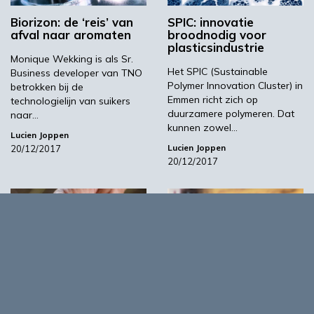
Biorizon: de ‘reis’ van
SPIC: innovatie
afval naar aromaten
broodnodig voor
plasticsindustrie
Monique Wekking is als Sr.
Het SPIC (Sustainable
Business developer van TNO
Polymer Innovation Cluster) in
betrokken bij de
Emmen richt zich op
technologielijn van suikers
duurzamere polymeren. Dat
naar…
kunnen zowel…
Lucien Joppen
Lucien Joppen
20/12/2017
20/12/2017
01:01
03:45
Biochar via pyrolyse:
Springplank voor mkb
een dubbele plus
in Brazilië