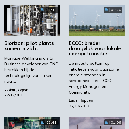
01:46
01:26
Biorizon: pilot plants
ECCO: breder
komen in zicht
draagvlak voor lokale
energietransitie
Monique Wekking is als Sr.
De meeste bottom-up
Business developer van TNO
initiatieven voor duurzame
betrokken bij de
energie stranden in
technologielijn van suikers
schoonheid. Een ECCO -
naar…
Energy Management
Lucien Joppen
Community…
22/12/2017
Lucien Joppen
22/12/2017
05:41
01:06