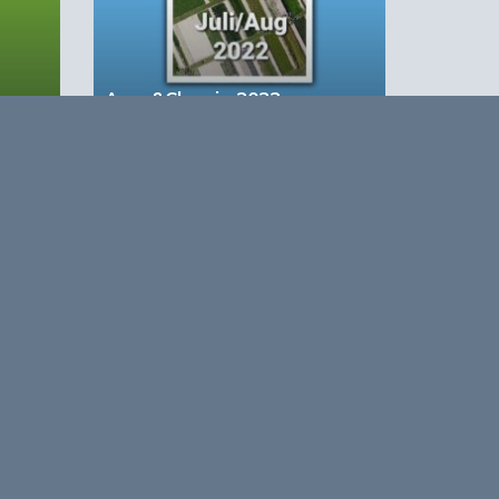
Agro&Chemie 2022 –
Juli/Augustus
based Business in a Circular World