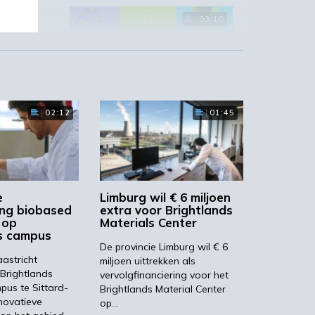
03:10
‘Grote groeikansen Europese
02:12
01:45
markt voor biobased producten’
02:19
e
Limburg wil € 6 miljoen
ing biobased
extra voor Brightlands
 op
Materials Center
s campus
De provincie Limburg wil € 6
STRONGBIONET verbindt
Europese newerken bio-
aastricht
miljoen uittrekken als
economie
 Brightlands
vervolgfinanciering voor het
us te Sittard-
Brightlands Material Center
A.
novatieve
op…