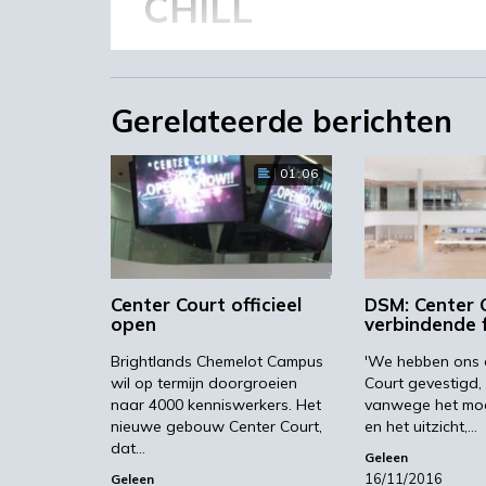
CHILL
De studenten en onderzoekers van Ma
Materials van Maastricht University 
Gerelateerde berichten
(Chemelot Innovation and Learning L
Arcus College en Leeuwenborgh) gaan 
leeromgevingen in Center Court. Het 
01:06
Brightlands Chemelot Campus en bin
Ventures er hun intrek.
Center Court officieel
DSM: Center 
Opening in novemb
open
verbindende 
Brightlands Chemelot Campus
'We hebben ons 
Center Court wordt officieel geopen
wil op termijn doorgroeien
Court gevestigd, 
naar 4000 kenniswerkers. Het
vanwege het mo
van de Koning van de Provincie Limburg
nieuwe gebouw Center Court,
en het uitzicht,…
Leeftink van het Ministerie van Econ
dat…
Geleen
vertegenwoordigd door prof. Dr. M. Pau
16/11/2016
Geleen