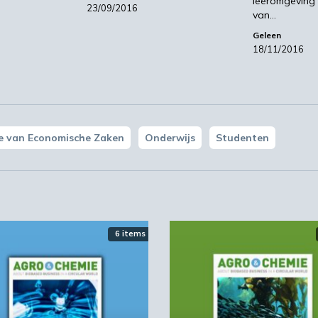
leeromgeving 
drs. A.M.G. Beurskens, gedeputeerde Provincie Limburg.
23/09/2016
van…
Geleen
18/11/2016
ie van Economische Zaken
Onderwijs
Studenten
6 items