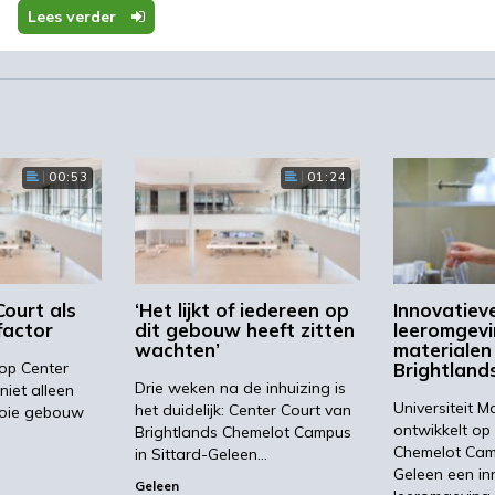
Lees verder
astricht Science Programme en de Master Biobased
en de studenten en docenten verbonden aan CHILL
abs, een samenwerkingsverband van Zuyd Hogeschool,
gebruik maken van de state-of-the-art laboratoria en
gebouw is ook de nieuwe werkplek van het team van
00:53
01:24
nenkort nemen DSM Innovation Center en Chemelot
Court als
‘Het lijkt of iedereen op
Innovatiev
er
factor
dit gebouw heeft zitten
leeromgev
wachten’
materialen
op Center
Brightland
Drie weken na de inhuizing is
d op woensdag 16 november 2016 door de Commissaris
niet alleen
Universiteit M
het duidelijk: Center Court van
oie gebouw
, drs. Th. J.F.M Bovens, en Directeur-Generaal dr. B.
ontwikkelt op
Brightlands Chemelot Campus
omische Zaken. De aandeelhouders worden
Chemelot Camp
in Sittard-Geleen…
l, bestuursvoorzitter Universiteit Maastricht, mr. drs. 
Geleen een in
Geleen