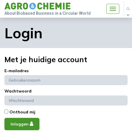
Toggle
About Biobased Business in a Circular World
navigatio
Login
Met je huidige account
E-mailadres
Wachtwoord
Onthoud mij
Inloggen