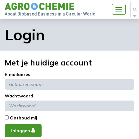
Toggle
About Biobased Business in a Circular World
navigatio
Login
Met je huidige account
E-mailadres
Wachtwoord
Onthoud mij
Inloggen