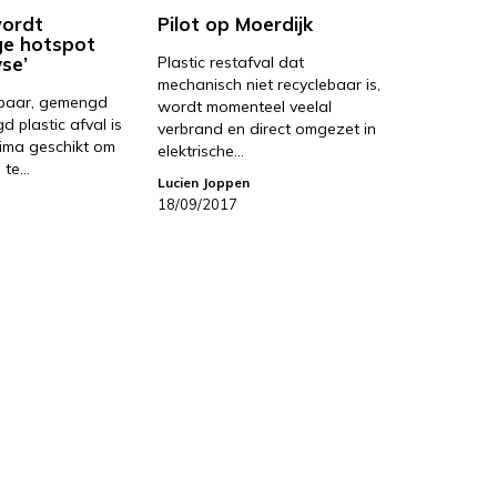
wordt
Pilot op Moerdijk
ge hotspot
se’
Plastic restafval dat
mechanisch niet recyclebaar is,
ebaar, gemengd
wordt momenteel veelal
d plastic afval is
verbrand en direct omgezet in
ima geschikt om
elektrische…
 te…
Lucien Joppen
18/09/2017