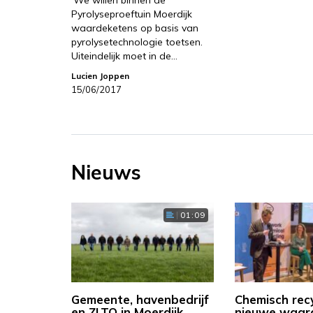
Pyrolyseproeftuin Moerdijk
waardeketens op basis van
pyrolysetechnologie toetsen.
Uiteindelijk moet in de…
Lucien Joppen
15/06/2017
Nieuws
01:09
Gemeente, havenbedrijf
Chemisch rec
en ZLTO in Moerdijk
nieuwe waar