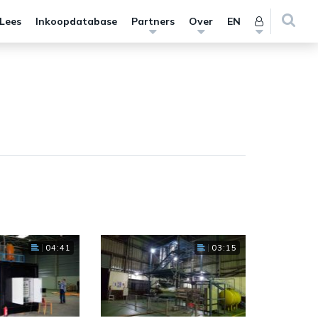
 Lees
Inkoopdatabase
Partners
Over
EN
04:41
03:15