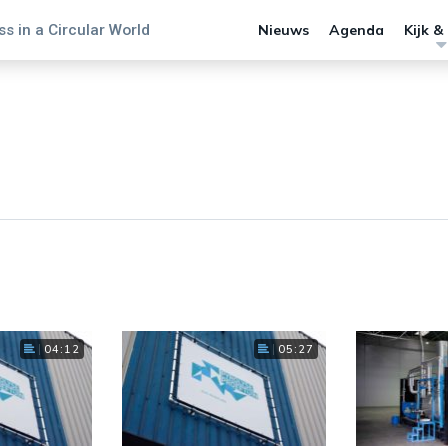
s in a Circular World
Nieuws
Agenda
Kijk &
04:12
05:27