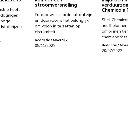
stroomversnelling
verduurza
strie heeft
Chemicals 
Europa wil klimaatneutraal zijn
itdagingen
Shell Chemica
en daarvoor is het belangrijk
: hoge
heeft planne
om volop in te zetten op
stofprijzen,
om binnen tie
circulariteit.…
chemiepark te
Redactie
/ Moerdijk
k
Redactie
/ Moer
08/11/2022
20/07/2022