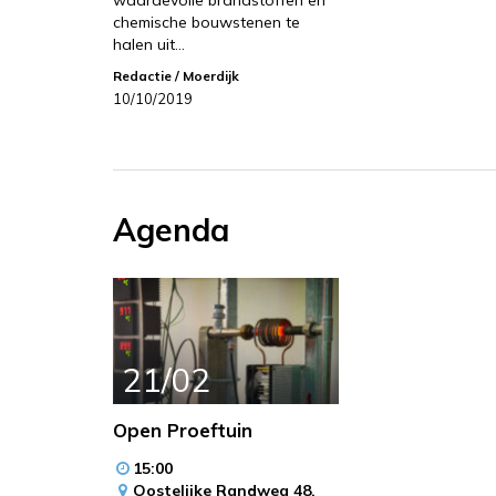
waardevolle brandstoffen en
chemische bouwstenen te
halen uit…
Redactie
/ Moerdijk
10/10/2019
Agenda
21/02
Open Proeftuin
15:00
Oostelijke Randweg 48,