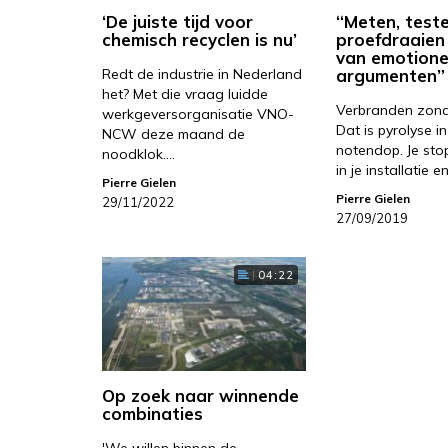
‘De juiste tijd voor
“Meten, test
chemisch recyclen is nu’
proefdraaien 
van emotione
Redt de industrie in Nederland
argumenten”
het? Met die vraag luidde
Verbranden zond
werkgeversorganisatie VNO-
Dat is pyrolyse i
NCW deze maand de
notendop. Je stop
noodklok.…
in je installatie e
Pierre Gielen
Pierre Gielen
29/11/2022
27/09/2019
04:22
Op zoek naar winnende
combinaties
'We willen binnen de