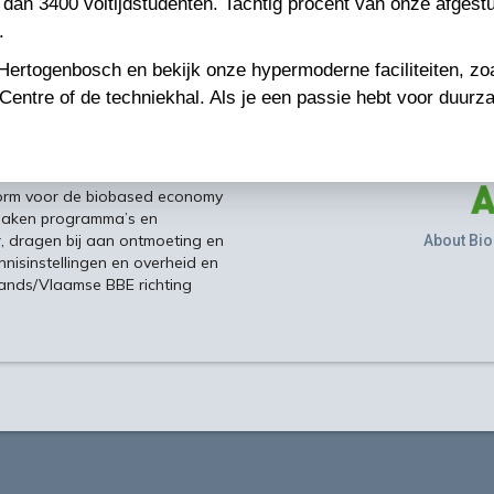
n 3400 voltijdstudenten. Tachtig procent van onze afgestud
.
ertogenbosch en bekijk onze hypermoderne faciliteiten, zoa
 Centre of de techniekhal. Als je een passie hebt voor duu
form voor de biobased economy
maken programma’s en
r, dragen bij aan ontmoeting en
About Bio
nisinstellingen en overheid en
ands/Vlaamse BBE richting