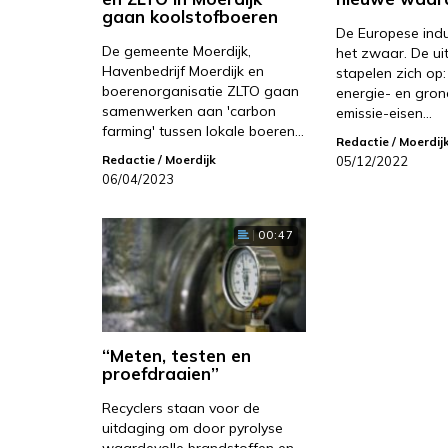
gaan koolstofboeren
De Europese indu
De gemeente Moerdijk,
het zwaar. De u
Havenbedrijf Moerdijk en
stapelen zich op
boerenorganisatie ZLTO gaan
energie- en grond
samenwerken aan 'carbon
emissie-eisen…
farming' tussen lokale boeren…
Redactie
/ Moerdij
Redactie
/ Moerdijk
05/12/2022
06/04/2023
00:47
“Meten, testen en
proefdraaien”
Recyclers staan voor de
uitdaging om door pyrolyse