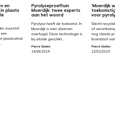
en en
Pyrolyseproeftuin
‘Moerdijk 
in plaats
Moerdijk: twee experts
toekomsti
le
aan het woord
voor pyroly
Pyrolyse heeft de toekomst. In
Slecht recycl
er zuurstof.
Moerdijk is men daarvan
of verontreinig
n een
overtuigd. Deze technologie is
nog steeds pr
t plasticafval
bij uitstek geschikt…
brandstof van
n…
Pierre Gielen
Pierre Gielen
14/06/2019
22/02/2019