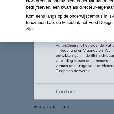
HAS green academy biedt onderdak aan meer da
bedrijfsleven, een kwart als directeur-eigenaar
Kom eens langs op de onderwijscampus in ‘s-H
Innovation Lab, de Milieuhal, het Food Design
zijn!
Over
Agro&Chemie is het leidende plat
in Nederland en Vlaanderen. We 
ontwikkelingen in de BBE zichtbaa
verbinding tussen ondernemers, ken
vormen de etalage voor de Nederl
Europa en de wereld.
Contact
©
2026 Performis B.V.