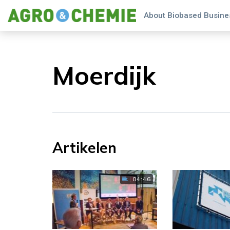
About Biobased Busines
Moerdijk
Artikelen
04:46