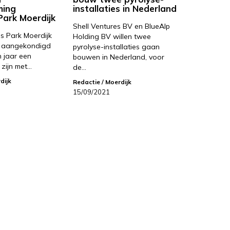
ming
installaties in Nederland
Park Moerdijk
Shell Ventures BV en BlueAlp
ls Park Moerdijk
Holding BV willen twee
n aangekondigd
pyrolyse-installaties gaan
n jaar een
bouwen in Nederland, voor
 zijn met…
de…
dijk
Redactie
/ Moerdijk
15/09/2021