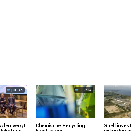
00:45
02:24
yclen vergt
Chemische Recycling
Shell inves
deketens
komt in een
miljarden i