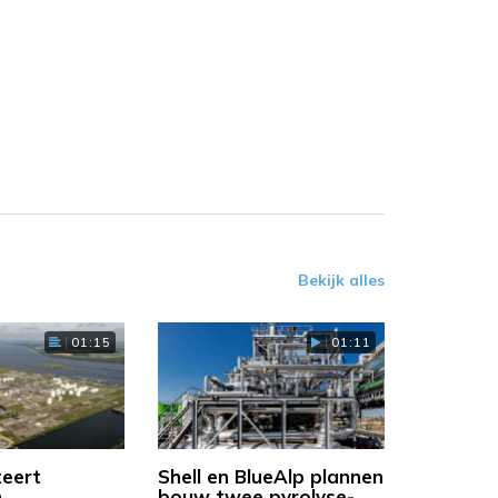
Bekijk alles
01:15
01:11
teert
Shell en BlueAlp plannen
n
bouw twee pyrolyse-