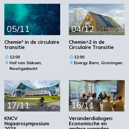
05/11
04/12
Chemie² in de circulaire
Chemie^2 in de
transitie
Circulaire Transitie
12:00
12:00
Hof van Saksen,
Energy Barn,
Groningen
Nooitgedacht
17/11
16/11
KNCV
Veranderdialogen:
Najaarssymposium
Economische en
2023
andere waarden