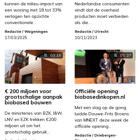
kunnen de milieu-impact van
Nederlandse consumenten
een woning met 18 tot 33%
vindt dat de overheid
verlagen ten opzichte
producten moet verbieden
conventionele…
als die…
Redactie
/ Wageningen
Redactie
/ Utrecht
17/03/2025
10/11/2023
03:15
01:27
€ 200 miljoen voor
Officiële opening
grootschalige aanpak
biobasedinkopen.nl
biobased bouwen
Met een slag op de gong
De ministeries van BZK, I&W,
luidde Douwe-Frits Broens
LNV en EZK trekken €200
van MNEXT deze week de
miljoen uit om het
officiële opening…
grootschalig gebruik…
Redactie
/ Driebergen-