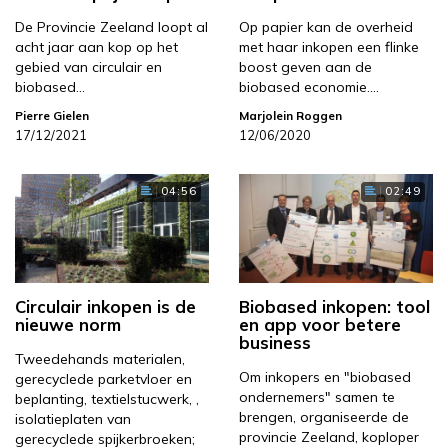
De Provincie Zeeland loopt al
Op papier kan de overheid
acht jaar aan kop op het
met haar inkopen een flinke
gebied van circulair en
boost geven aan de
biobased…
biobased economie.…
Pierre Gielen
Marjolein Roggen
17/12/2021
12/06/2020
04:56
02:49
Circulair inkopen is de
Biobased inkopen: tool
nieuwe norm
en app voor betere
business
Tweedehands materialen,
Om inkopers en "biobased
gerecyclede parketvloer en
ondernemers" samen te
beplanting, textielstucwerk, ,
brengen, organiseerde de
isolatieplaten van
provincie Zeeland, koploper
gerecyclede spijkerbroeken;