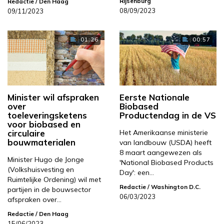
Rijsenburg
Redactie
/ Den Haag
08/09/2023
09/11/2023
01:26
00:57
Minister wil afspraken
Eerste Nationale
over
Biobased
toeleveringsketens
Productendag in de VS
voor biobased en
circulaire
Het Amerikaanse ministerie
bouwmaterialen
van landbouw (USDA) heeft
8 maart aangewezen als
Minister Hugo de Jonge
'National Biobased Products
(Volkshuisvesting en
Day': een…
Ruimtelijke Ordening) wil met
Redactie
/ Washington D.C.
partijen in de bouwsector
06/03/2023
afspraken over…
Redactie
/ Den Haag
15/06/2023