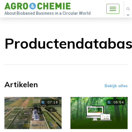
Toggle
About Biobased Business in a Circular World
navigatio
Productendataba
Artikelen
Bekijk alles
07:18
05:54