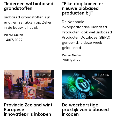
“Iedereen wil biobased
“Elke dag komen er
grondstoffen”
nieuwe biobased
producten bij”
Biobased grondstoffen zijn
De Nationale
er al, en ze rukken op. Zeker
inkoopdatabase Biobased
in de bouw is het al…
Producten, ook wel Biobased
Pierre Gielen
Producten Database (BBPD)
14/07/2022
genoemd, is deze week
gelanceerd…
Pierre Gielen
28/03/2022
04:32
09:36
Provincie Zeeland wint
De weerbarstige
Europese
praktijk van biobased
innovatieprijs inkopen
inkopen