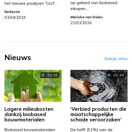
op gebied van biobased
het nieuwe paviljoen 'Circl'…
inkopen,…
Redactie
Mariska van Dalen
03/04/2018
21/03/2016
Nieuws
Bekijk alles
02:05
01:30
Lagere milieukosten
‘Verbied producten die
dankzij biobased
maatschappelijke
bouwmaterialen
schade veroorzaken’
Biobased bouwmaterialen
De helft (51%) van de