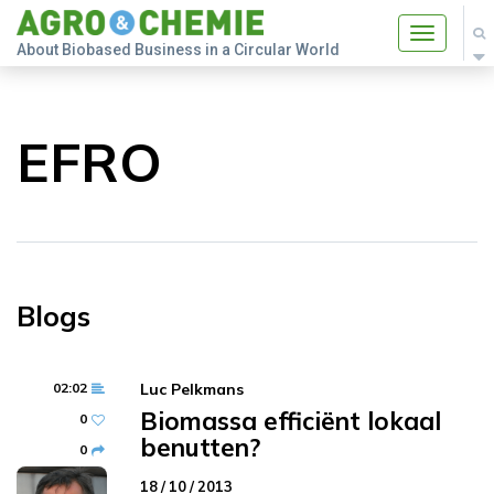
Toggle
About Biobased Business in a Circular World
navigatio
EFRO
Blogs
02:02
Luc Pelkmans
Biomassa efficiënt lokaal
0
benutten?
0
18 / 10 / 2013