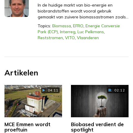
In de huidige markt van bio-energie en
biobrandstoffen wordt vooral gebruik
gemaakt van zuivere biomassastromen zoals…
Topics:
Biomassa
,
EFRO
,
Energie Conversie
Park (ECP)
,
Interreg
,
Luc Pelkmans
,
Reststromen
,
VITO
,
Vlaanderen
Artikelen
04:11
02:12
MCE Emmen wordt
Biobased verdient de
proeftuin
spotlight