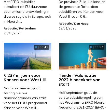
Met EFRO-subsidies
De provincie Zuid-Holland en
stimuleert de EU duurzame
de gemeente Rotterdam
economische ontwikkeling in
subsidiëren via Kansen voor
diverse regio's in Europa, ook
West III voor € 6…
in Noord-,…
Redactie
/ Den Haag
19/01/2023
Redactie
/ Rotterdam
20/10/2023
00:45
00:57
€ 237 miljoen voor
Tender Valorisatie
Kansen voor West III
2022 binnenkort van
start
Nog in november gaan
Half september gaat de
twintig nieuwe
eerste subsidieregeling van
aanvraagrondes van start
het Programma EFRO Noord-
voor het EFRO-programma
Nederland 2021-2027 (EFRO-
Kansen voor West III.…