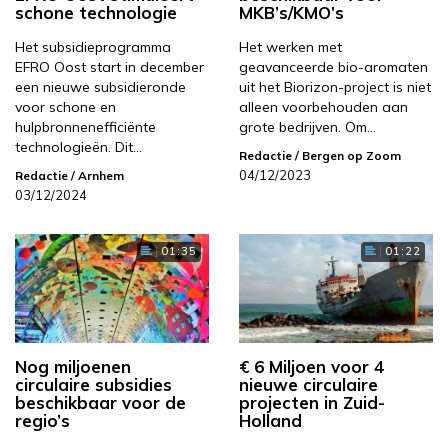
schone technologie
MKB’s/KMO’s
Het subsidieprogramma
Het werken met
EFRO Oost start in december
geavanceerde bio-aromaten
een nieuwe subsidieronde
uit het Biorizon-project is niet
voor schone en
alleen voorbehouden aan
hulpbronnenefficiënte
grote bedrijven. Om…
technologieën. Dit…
Redactie
/ Bergen op Zoom
04/12/2023
Redactie
/ Arnhem
03/12/2024
01:35
01:22
Nog miljoenen
€ 6 Miljoen voor 4
circulaire subsidies
nieuwe circulaire
beschikbaar voor de
projecten in Zuid-
regio’s
Holland