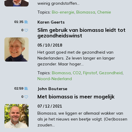
weinig grondstoffen…
restproducten tussen verschillende
verwerkingsinstallaties kunnen meer
Topics:
Bio-energie
,
Biomassa
,
Chemie
efficiënte en kosteneffectieve oplossingen
01:35
Karen Geerts
bereikt worden.
Slim gebruik van biomassa leidt tot
0
gezondheidswinst
In het ECP-project hebben we vijf
praktijkcases in Vlaanderen en Nederland
05 / 10 / 2018
uitgewerkt om de ontwikkeling van een
Het gaat goed met de gezondheid van
ECP te doorlopen. Dit om al doende te leren
Nederlanders. Ze leven langer en langer
gezonder. Maar hoger…
op welke problemen je in de praktijk kan
stuiten, hoe je een dergelijk initiatief best
Topics:
Biomassa
,
CO2
,
Fijnstof
,
Gezondheid
,
Noord-Nederland
aanpakt en hoe kan je komen tot een
economisch interessant concept. Op basis
02:59
John Bouterse
van de opgedane ervaringen is een
Met biomassa is meer mogelijk
0
kennissysteem uitgebouwd waar
07 / 12 / 2021
stakeholders met plannen voor lokale
Biomassa, we liggen er allemaal wakker van
verwerking van biomassa gebruik van
als je het nieuws een beetje volgt. (Oer)bossen
kunnen maken. Op die manier willen we
zouden…