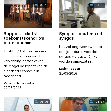
03:43
03:26
Rapport schetst
Syngip: isobuteen uit
toekomstscenario’s
syngas
bio-economie
Het zal ongeveer twee tot
TKI-BBE /BE-Basic hebben
drie jaar duren voordat
een macro-economische
syngas via bacteriën kan
verkenning gemaakt van
worden omgezet in…
de mogelijke impact van de
Lucien Joppen
biobased economie in
21/03/2016
Nederland…
Vincent Hentzepeter
22/03/2016
05:03
04:27