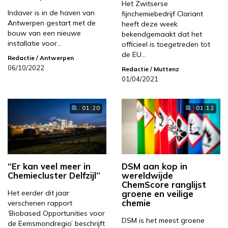
Het Zwitserse
Indaver is in de haven van
fijnchemiebedrijf Clariant
Antwerpen gestart met de
heeft deze week
bouw van een nieuwe
bekendgemaakt dat het
installatie voor…
officieel is toegetreden tot
de EU…
Redactie
/ Antwerpen
06/10/2022
Redactie
/ Muttenz
01/04/2021
01:20
01:12
“Er kan veel meer in
DSM aan kop in
Chemiecluster Delfzijl”
wereldwijde
ChemScore ranglijst
Het eerder dit jaar
groene en veilige
chemie
verschenen rapport
‘Biobased Opportunities voor
DSM is het meest groene
de Eemsmondregio’ beschrijft