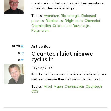
doorbraken in het gebruik van hernieuwbare
grondstoffen voor energie…
Topics:
Avantium
,
Bio-energie
,
Biobased
plastics
,
Bioplastics
,
Brightlands
,
Chemelot
,
Chemicaliën
,
Corbion
,
Jan Ravenstijn
,
Polymeren
01:28
Art de Boo
Cleantech luidt nieuwe
0
cyclus in
0
01 / 12 / 2014
Kondratieff is de man die in de twintiger jaren
met een nieuwe theorie kwam. Hij verbond…
Topics:
Afval
,
Algen
,
Chemicaliën
,
Cleantech
,
CO2