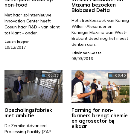
non-food
Maxima bezoeken
Biobased Delta
Met haar splinternieuwe
Het streekbezoek van Koning
Innovation Center heeft
Willem-Alexander en
Cosun haar R&D - van plant
Koningin Maxima aan West-
tot klant - onder…
Brabant deed nog het meest
Lucien Joppen
denken aan…
19/12/2017
Edwin van Gastel
08/03/2016
05:38
06:40
Opschalingsfabriek
Farming for non-
met ambitie
farmers brengt chemie
en agrosector bij
De Zernike Advanced
elkaar
Processing Facility (ZAP