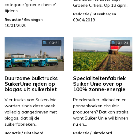
categorie ‘groene chemie’
Groene Cirkels. Op 18 april…
tijdens…
Redactie
/ Steenbergen
Redactie
/ Groningen
09/04/2019
10/01/2020
00:51
01:24
Duurzame bulktrucks
Specialiteitenfabriek
SuikerUnie rijden op
Suiker Unie over op
biogas uit suikerbiet
100% zonne-energie
Vier trucks van SuikerUnie
Poedersuiker, oliebollen en
worden sinds deze week
pannenkoeken circulair
volledig aangedreven met
produceren? Dat kan straks,
biogas, dat bij de
want Suiker Unie wil binnen
suikerfabrieken…
nu en…
Redactie
/ Dinteloord
Redactie
/ Dinteloord