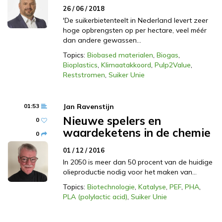
26 / 06 / 2018
'De suikerbietenteelt in Nederland levert zeer
hoge opbrengsten op per hectare, veel méér
dan andere gewassen…
Topics:
Biobased materialen
,
Biogas
,
Bioplastics
,
Klimaatakkoord
,
Pulp2Value
,
Reststromen
,
Suiker Unie
01:53
Jan Ravenstijn
Nieuwe spelers en
0
waardeketens in de chemie
0
01 / 12 / 2016
In 2050 is meer dan 50 procent van de huidige
olieproductie nodig voor het maken van…
Topics:
Biotechnologie
,
Katalyse
,
PEF
,
PHA
,
PLA (polylactic acid)
,
Suiker Unie