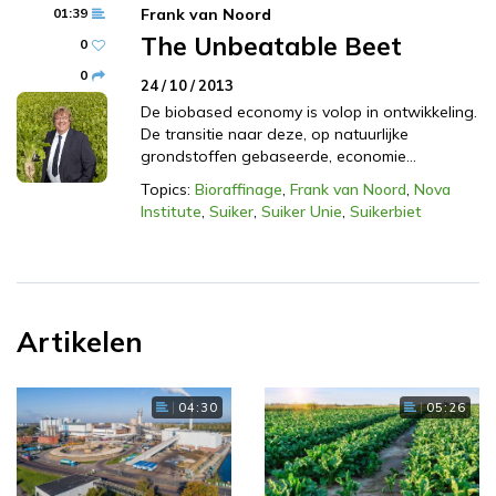
01:39
Frank van Noord
The Unbeatable Beet
0
0
24 / 10 / 2013
De biobased economy is volop in ontwikkeling.
De transitie naar deze, op natuurlijke
grondstoffen gebaseerde, economie…
Topics:
Bioraffinage
,
Frank van Noord
,
Nova
Institute
,
Suiker
,
Suiker Unie
,
Suikerbiet
Artikelen
04:30
05:26