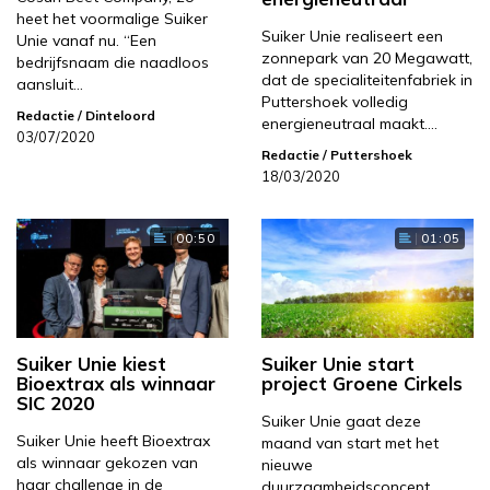
heet het voormalige Suiker
Suiker Unie realiseert een
Unie vanaf nu. “Een
zonnepark van 20 Megawatt,
bedrijfsnaam die naadloos
dat de specialiteitenfabriek in
aansluit…
Puttershoek volledig
Redactie
/ Dinteloord
energieneutraal maakt.…
03/07/2020
Redactie
/ Puttershoek
18/03/2020
00:50
01:05
Suiker Unie kiest
Suiker Unie start
Bioextrax als winnaar
project Groene Cirkels
SIC 2020
Suiker Unie gaat deze
Suiker Unie heeft Bioextrax
maand van start met het
als winnaar gekozen van
nieuwe
haar challenge in de
duurzaamheidsconcept