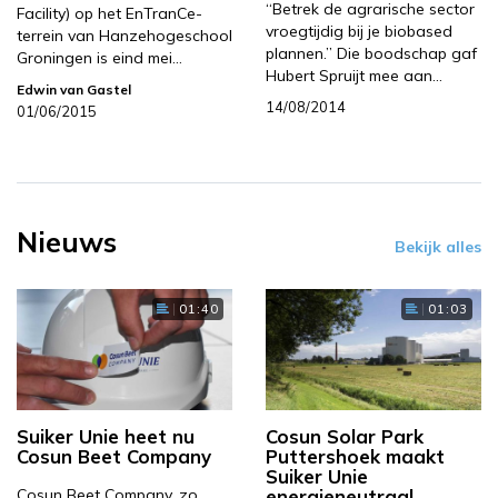
“Betrek de agrarische sector
Facility) op het EnTranCe-
vroegtijdig bij je biobased
terrein van Hanzehogeschool
plannen.” Die boodschap gaf
Groningen is eind mei…
Hubert Spruijt mee aan…
Edwin van Gastel
14/08/2014
01/06/2015
Nieuws
Bekijk alles
01:40
01:03
Suiker Unie heet nu
Cosun Solar Park
Cosun Beet Company
Puttershoek maakt
Suiker Unie
Cosun Beet Company, zo
energieneutraal