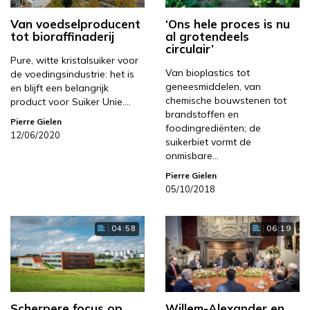
Van voedselproducent
‘Ons hele proces is nu
tot bioraffinaderij
al grotendeels
circulair’
Pure, witte kristalsuiker voor
Van bioplastics tot
de voedingsindustrie: het is
geneesmiddelen, van
en blijft een belangrijk
chemische bouwstenen tot
product voor Suiker Unie.…
brandstoffen en
Pierre Gielen
foodingrediënten; de
12/06/2020
suikerbiet vormt de
onmisbare…
Pierre Gielen
05/10/2018
04:58
06:19
Scherpere focus op
Willem-Alexander en