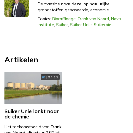
De transitie naar deze, op natuurlijke
grondstoffen gebaseerde, economie…
Topics:
Bioraffinage
,
Frank van Noord
,
Nova
Institute
,
Suiker
,
Suiker Unie
,
Suikerbiet
Artikelen
07:12
Suiker Unie lonkt naar
de chemie
Het toekomstbeeld van Frank
van Noord, directeur R&D bij