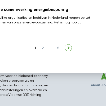
ede samenwerking energiebesparing
lijke organisaties en bedrijven in Nederland roepen op tot
men van onze energievoorziening. Het is nog nooit…
1
2
…
6
form voor de biobased economy
maken programma’s en
r, dragen bij aan ontmoeting en
About Bio
nisinstellingen en overheid en
ands/Vlaamse BBE richting