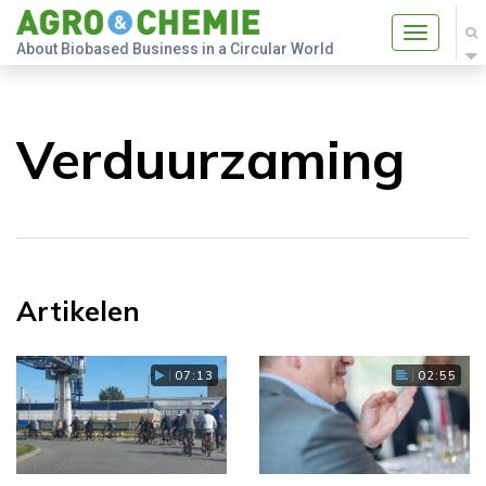
Toggle
About Biobased Business in a Circular World
navigatio
Verduurzaming
Artikelen
07:13
02:55