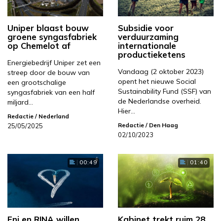
Uniper blaast bouw
Subsidie voor
groene syngasfabriek
verduurzaming
op Chemelot af
internationale
productieketens
Energiebedrijf Uniper zet een
Vandaag (2 oktober 2023)
streep door de bouw van
opent het nieuwe Social
een grootschalige
Sustainability Fund (SSF) van
syngasfabriek van een half
de Nederlandse overheid.
miljard…
Hier…
Redactie
/ Nederland
Redactie
/ Den Haag
25/05/2025
02/10/2023
00:49
01:40
Eni en RINA willen
Kabinet trekt ruim 28