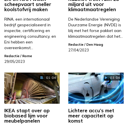
scheepvaart sneller
miljard uit voor
koolstofvrij maken
klimaatmaatregelen
RINA, een internationaal
De Nederlandse Vereniging
bedrijf gespecialiseerd in
Duurzame Energie (NVDE) is
inspectie, certificering en
blij met het forse pakket aan
engineering consultancy, en
klimaatmaatregelen dat het…
Eni hebben een
Redactie
/ Den Haag
overeenkomst…
27/04/2023
Redactie
/ Rome
29/05/2023
01:04
03:04
IKEA stapt over op
Lichtere accu’s met
biobased lijm voor
meer capaciteit op
meubelpanelen
komst