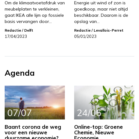
Om de klimaatvoetafdruk van
Energie uit wind of zon is
meubelplaten te verkleinen,
goedkoop, maar niet altijd
gaat IKEA alle lijm op fossiele
beschikbaar. Daarom is de
basis vervangen door…
opslag van…
Redactie
/ Delft
Redactie
/ Levallois-Perret
17/04/2023
05/01/2023
Agenda
07/07
24/06
Baant corona de weg
Online-top: Groene
voor een nieuwe
Chemie, Nieuwe
duurzame economie?
Economie