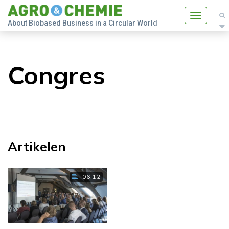
Toggle
About Biobased Business in a Circular World
navigatio
Congres
Artikelen
06:12