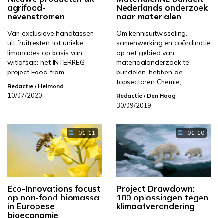
agrifood-
Nederlands onderzoek
nevenstromen
naar materialen
Van exclusieve handtassen
Om kennisuitwisseling,
uit fruitresten tot unieke
samenwerking en coördinatie
limonades op basis van
op het gebied van
witlofsap: het INTERREG-
materiaalonderzoek te
project Food from…
bundelen, hebben de
topsectoren Chemie,…
Redactie
/ Helmond
10/07/2020
Redactie
/ Den Haag
30/09/2019
01:11
01:10
Eco-Innovations focust
Project Drawdown:
op non-food biomassa
100 oplossingen tegen
in Europese
klimaatverandering
bioeconomie