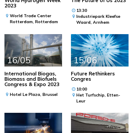
World Hydrogen Week
The Future of Us 2023
2023
13:30
World Trade Center
Industriepark Kleefse
Rotterdam,
Rotterdam
Waard,
Arnhem
16/05
15/06
International Biogas,
Future Rethinkers
Biomass and Biofuels
Congres
Congress & Expo 2023
10:00
Hotel Le Plaza,
Brussel
Het Turfschip,
Etten-
Leur