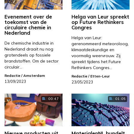
Evenement over de
Helga van Leur spreekt
toekomst van de
op Future Rethinkers
circulaire chemie in
Congres
Nederland
Helga van Leur:
De chemische industrie in
gerenommeerd meteoroloog,
Nederland draait nu nog
klimaatdeskundige en
grotendeels op fossiele
voormalig weervrouw. Zij
brandstoffen. Om de sector
spreekt tijdens het Future
circulair…
Rethinkers Congres…
Redactie
/ Amsterdam
Redactie
/ Etten-Leur
13/09/2023
23/05/2023
00:47
01:05
Nieuwe producten uit
MaterialenNL bundelt