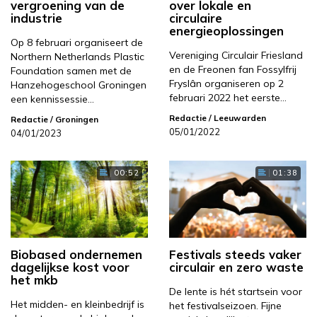
vergroening van de
over lokale en
industrie
circulaire
energieoplossingen
Op 8 februari organiseert de
Vereniging Circulair Friesland
Northern Netherlands Plastic
en de Freonen fan Fossylfrij
Foundation samen met de
Fryslân organiseren op 2
Hanzehogeschool Groningen
februari 2022 het eerste…
een kennissessie…
Redactie
/ Leeuwarden
Redactie
/ Groningen
05/01/2022
04/01/2023
00:52
01:38
Biobased ondernemen
Festivals steeds vaker
dagelijkse kost voor
circulair en zero waste
het mkb
De lente is hét startsein voor
Het midden- en kleinbedrijf is
het festivalseizoen. Fijne