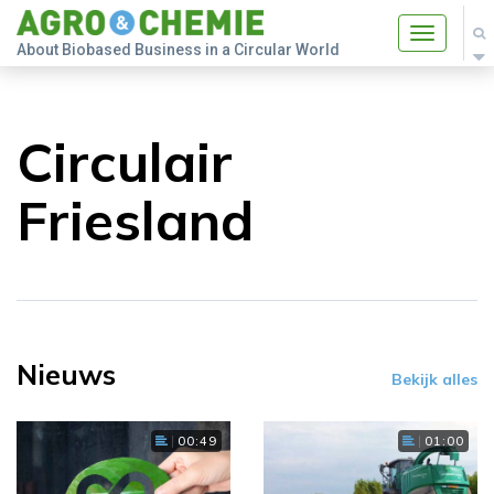
Toggle
About Biobased Business in a Circular World
navigatio
Circulair
Friesland
Nieuws
Bekijk alles
00:49
01:00