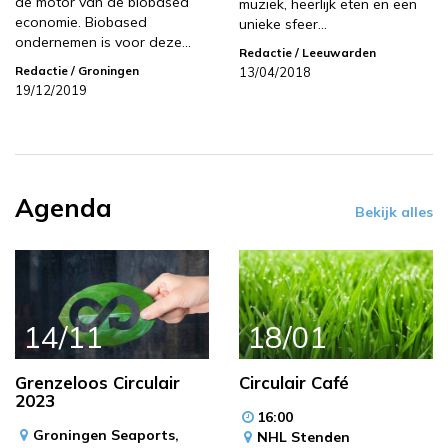
de motor van de biobased
muziek, heerlijk eten en een
economie. Biobased
unieke sfeer…
ondernemen is voor deze…
Redactie
/ Leeuwarden
Redactie
/ Groningen
13/04/2018
19/12/2019
Agenda
Bekijk alles
14/11
18/01
Grenzeloos Circulair
Circulair Café
2023
16:00
Groningen Seaports,
NHL Stenden