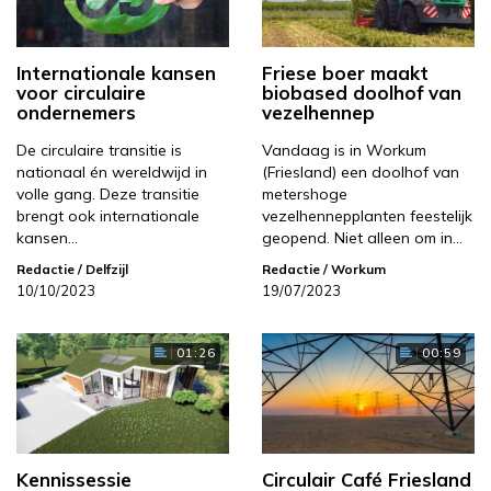
Internationale kansen
Friese boer maakt
voor circulaire
biobased doolhof van
ondernemers
vezelhennep
De circulaire transitie is
Vandaag is in Workum
nationaal én wereldwijd in
(Friesland) een doolhof van
volle gang. Deze transitie
metershoge
brengt ook internationale
vezelhennepplanten feestelijk
kansen…
geopend. Niet alleen om in…
Redactie
/ Delfzijl
Redactie
/ Workum
10/10/2023
19/07/2023
01:26
00:59
Kennissessie
Circulair Café Friesland