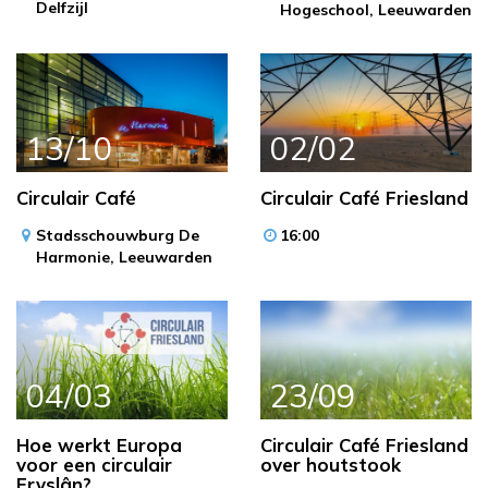
Delfzijl
Hogeschool,
Leeuwarden
13/10
02/02
Circulair Café
Circulair Café Friesland
Stadsschouwburg De
16:00
Harmonie,
Leeuwarden
04/03
23/09
Hoe werkt Europa
Circulair Café Friesland
voor een circulair
over houtstook
Fryslân?