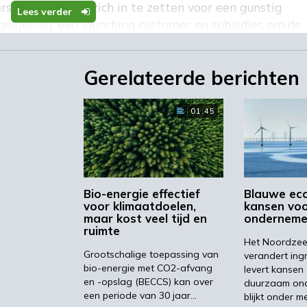
steunt ze door zich in te zetten voor een gunstig
Lees verder
gelgeving, een launching customer en subsidies om de
pten naar marktrijpe toepassingen. Net zoals de
 en het Noordelijk Innovatielab Circulaire Economie
Gerelateerde berichten
emie.
01:45
Bio-energie effectief
Blauwe ec
voor klimaatdoelen,
kansen vo
maar kost veel tijd en
ondernem
ruimte
Het Noordzee
Grootschalige toepassing van
verandert ing
bio-energie met CO2-afvang
levert kansen
en -opslag (BECCS) kan over
duurzaam ond
een periode van 30 jaar…
blijkt onder m