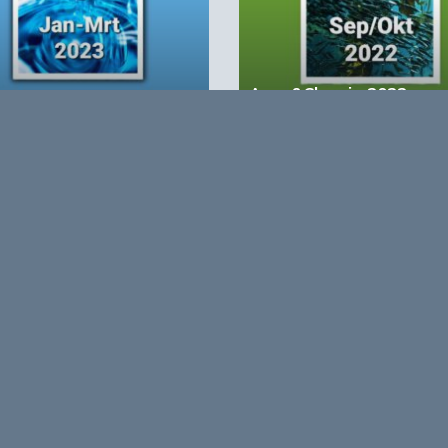
Agro&Chemie 2022 –
&Chemie 2023 – 1
September/Oktober
account?
Registreer nu!
form voor de biobased economy
maken programma’s en
r, dragen bij aan ontmoeting en
About Bio
nisinstellingen en overheid en
ands/Vlaamse BBE richting