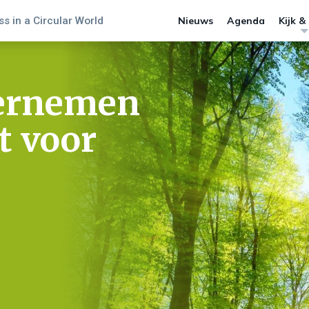
s in a Circular World
Nieuws
Agenda
Kijk &
dernemen
t voor