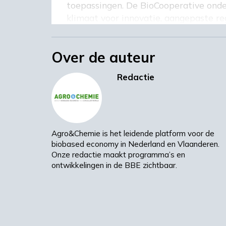
toepassingen. De BioCooperative onder
klimaat voor innovatie, aangepaste re
kloof te overbruggen van eerste conce
zusterverenigingen Circulair Friesland
Over de auteur
(NICE) in Drente dat doen.
Lees het volledige artikel in Agro&Ch
Redactie
Volledig artikel
Agro&Chemie is het leidende platform voor de
biobased economy in Nederland en Vlaanderen.
Onze redactie maakt programma’s en
ontwikkelingen in de BBE zichtbaar.