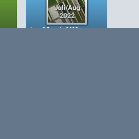
Agro&Chemie 2022 –
Juli/Augustus
based Business in a Circular World