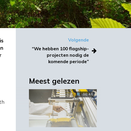
is
Volgende
en
“We hebben 100 flagship-
r
projecten nodig de
komende periode”
Meest gelezen
00:46
th