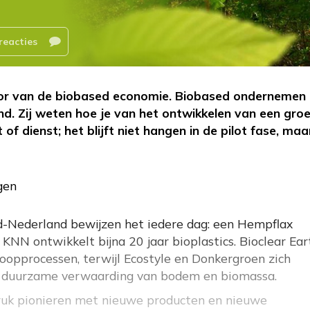
reacties
otor van de biobased economie. Biobased ondernemen 
nd. Zij weten hoe je van het ontwikkelen van een gro
of dienst; het blijft niet hangen in de pilot fase, maa
gen
d-Nederland bewijzen het iedere dag: een Hempflax
KNN ontwikkelt bijna 20 jaar bioplastics. Bioclear Ear
gloopprocessen, terwijl Ecostyle en Donkergroen zich
de duurzame verwaarding van bodem en biomassa.
 druk pionieren met nieuwe producten en nieuwe