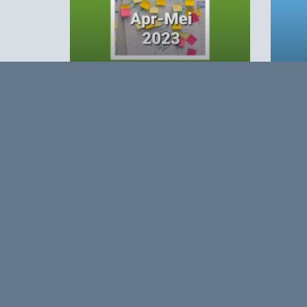
Agro&Chemie 2023 – 2
Agro
Opmerkingen
0
Log in om te reageren op dit artikel
. Nog geen 
Over
Agro&Chemie is het leidende plat
in Nederland en Vlaanderen. We 
ontwikkelingen in de BBE zichtbaa
verbinding tussen ondernemers, ken
vormen de etalage voor de Nederl
Europa en de wereld.