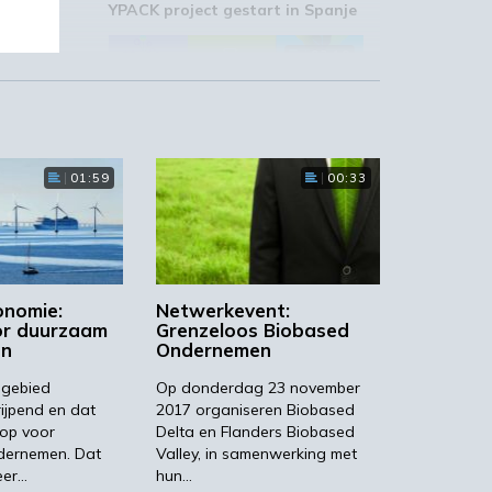
YPACK project gestart in Spanje
03:10
01:59
00:33
‘Grote groeikansen Europese
markt voor biobased producten’
02:19
onomie:
Netwerkevent:
or duurzaam
Grenzeloos Biobased
en
Ondernemen
gebied
Op donderdag 23 november
rijpend en dat
2017 organiseren Biobased
STRONGBIONET verbindt
Europese newerken bio-
 op voor
Delta en Flanders Biobased
economie
ernemen. Dat
Valley, in samenwerking met
eer…
hun…