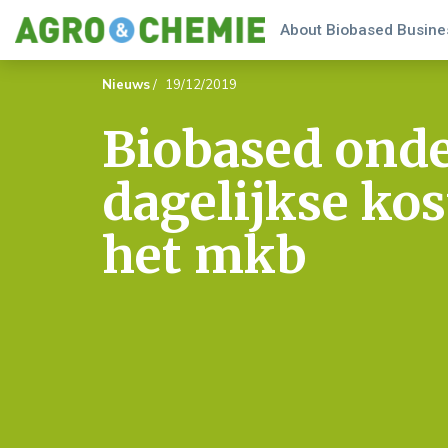
About Biobased Busines
Nieuws
/
19/12/2019
Biobased on
dagelijkse kos
het mkb