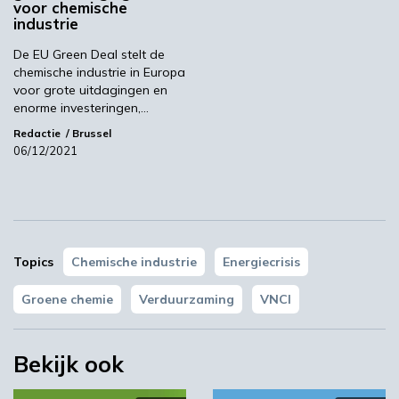
voor chemische
Meest gelezen
industrie
De EU Green Deal stelt de
00:46
chemische industrie in Europa
voor grote uitdagingen en
enorme investeringen,…
Redactie
Brussel
06/12/2021
Topics
Chemische industrie
Energiecrisis
YPACK project gestart in Spanje
Groene chemie
Verduurzaming
VNCI
03:10
Bekijk ook