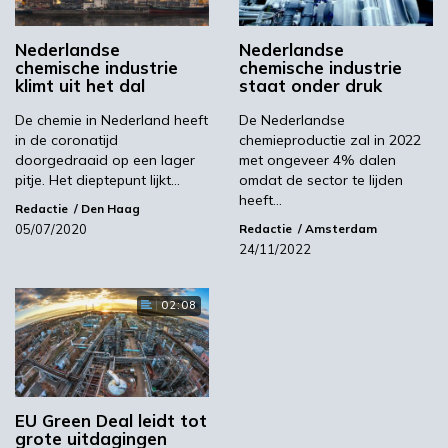
chemische industrie aankondigde van €200
miljard. In Nederland blijft het echter stil. “Het
Nederlandse
Nederlandse
kabinet heeft nog steeds niet besloten wat
chemische industrie
chemische industrie
het wil doen voor ondernemers.” Trouw vroeg
klimt uit het dal
staat onder druk
er een woordvoerder van het ministerie van
De chemie in Nederland heeft
De Nederlandse
economische zaken en klimaat (EZK) naar en
in de coronatijd
chemieproductie zal in 2022
kreeg een ontwijkend antwoord.
doorgedraaid op een lager
met ongeveer 4% dalen
pitje. Het dieptepunt lijkt…
omdat de sector te lijden
Lees het volledige artikel in Dagblad Trouw.
heeft…
Redactie
Den Haag
Beeld: PreechaB/Shutterstock
05/07/2020
Redactie
Amsterdam
24/11/2022
Trouw
02:08
Volgende
Callic en Nopalm Ingrediënts bekroond tijdens The
Future of Us
EU Green Deal leidt tot
grote uitdagingen