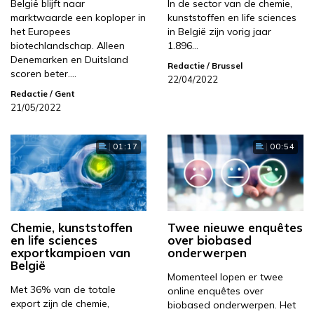
België blijft naar
In de sector van de chemie,
marktwaarde een koploper in
kunststoffen en life sciences
het Europees
in België zijn vorig jaar
biotechlandschap. Alleen
1.896…
Denemarken en Duitsland
Redactie
/ Brussel
scoren beter.…
22/04/2022
Redactie
/ Gent
21/05/2022
01:17
00:54
Chemie, kunststoffen
Twee nieuwe enquêtes
en life sciences
over biobased
exportkampioen van
onderwerpen
België
Momenteel lopen er twee
Met 36% van de totale
online enquêtes over
export zijn de chemie,
biobased onderwerpen. Het