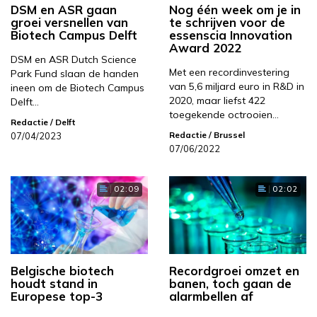
DSM en ASR gaan
Nog één week om je in
groei versnellen van
te schrijven voor de
Biotech Campus Delft
essenscia Innovation
Award 2022
DSM en ASR Dutch Science
Met een recordinvestering
Park Fund slaan de handen
van 5,6 miljard euro in R&D in
ineen om de Biotech Campus
2020, maar liefst 422
Delft…
toegekende octrooien…
Redactie
/ Delft
Redactie
/ Brussel
07/04/2023
07/06/2022
02:09
02:02
Belgische biotech
Recordgroei omzet en
houdt stand in
banen, toch gaan de
Europese top-3
alarmbellen af