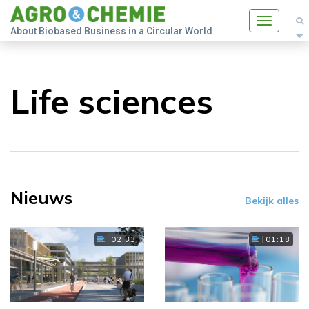
Toggle
About Biobased Business in a Circular World
navigatio
Life sciences
Nieuws
Bekijk alles
02:33
01:18