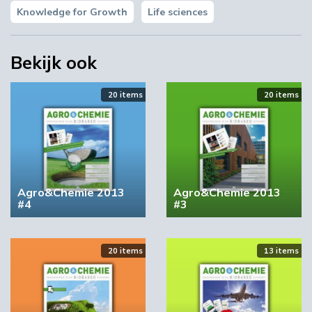
Knowledge for Growth
Life sciences
Bekijk ook
20 items
20 items
Agro&Chemie 2013
Agro&Chemie 2013
#4
#3
20 items
13 items