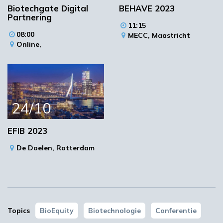
Biotechgate Digital
BEHAVE 2023
Partnering
11:15
Flanders Meeting & Convention Center Antwerp - A Room with
08:00
MECC,
Maastricht
a ZOO
Online,
Koningin Astridplein 20
2018 Antwerpen
Plan je route
24/10
EFIB 2023
De Doelen,
Rotterdam
Topics
BioEquity
Biotechnologie
Conferentie