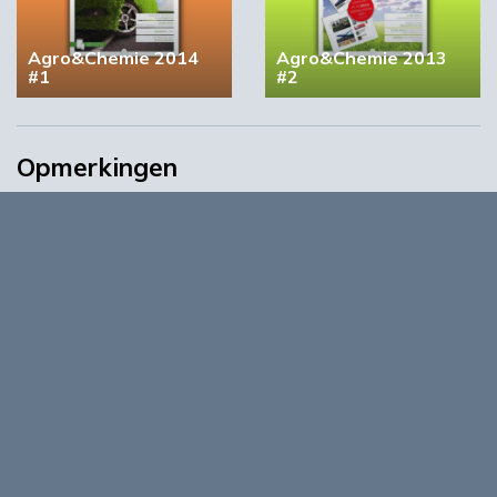
Agro&Chemie 2014
Agro&Chemie 2013
#1
#2
Opmerkingen
0
Log in om te reageren op dit artikel
. Nog geen account?
Registreer nu!
Over
Agro&Chemie is het leidende platform voor de biobased
economy in Nederland en Vlaanderen. We maken programma’s
en ontwikkelingen in de BBE zichtbaar, dragen bij aan
ontmoeting en verbinding tussen ondernemers,
kennisinstellingen en overheid en vormen de etalage voor de
Nederlands/Vlaamse BBE richting Europa en de wereld.