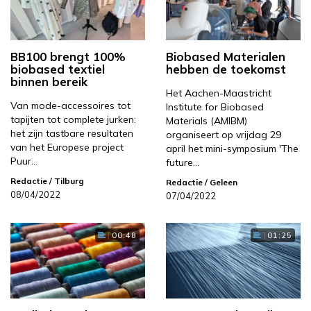
BB100 brengt 100%
Biobased Materialen
biobased textiel
hebben de toekomst
binnen bereik
Het Aachen-Maastricht
Van mode-accessoires tot
Institute for Biobased
tapijten tot complete jurken:
Materials (AMIBM)
het zijn tastbare resultaten
organiseert op vrijdag 29
van het Europese project
april het mini-symposium 'The
Puur…
future…
Redactie
/ Tilburg
Redactie
/ Geleen
08/04/2022
07/04/2022
00:48
01:25