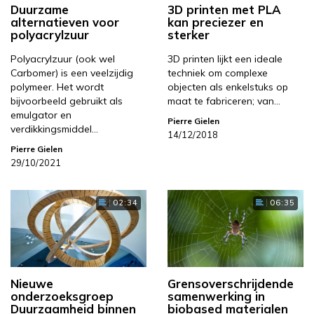
Duurzame
3D printen met PLA
alternatieven voor
kan preciezer en
polyacrylzuur
sterker
Polyacrylzuur (ook wel
3D printen lijkt een ideale
Carbomer) is een veelzijdig
techniek om complexe
polymeer. Het wordt
objecten als enkelstuks op
bijvoorbeeld gebruikt als
maat te fabriceren; van…
emulgator en
Pierre Gielen
verdikkingsmiddel…
14/12/2018
Pierre Gielen
29/10/2021
02:34
06:35
Nieuwe
Grensoverschrijdende
onderzoeksgroep
samenwerking in
Duurzaamheid binnen
biobased materialen