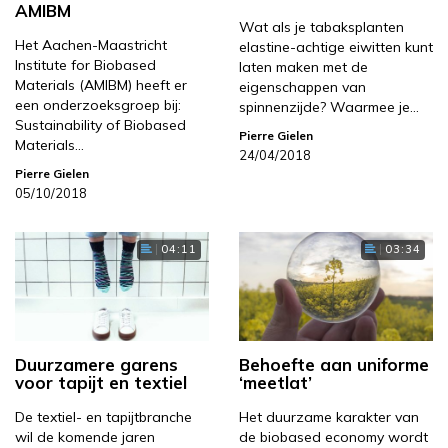
AMIBM
Wat als je tabaksplanten
Het Aachen-Maastricht
elastine-achtige eiwitten kunt
Institute for Biobased
laten maken met de
Materials (AMIBM) heeft er
eigenschappen van
een onderzoeksgroep bij:
spinnenzijde? Waarmee je…
Sustainability of Biobased
Pierre Gielen
Materials…
24/04/2018
Pierre Gielen
05/10/2018
04:11
03:34
Duurzamere garens
Behoefte aan uniforme
voor tapijt en textiel
‘meetlat’
De textiel- en tapijtbranche
Het duurzame karakter van
wil de komende jaren
de biobased economy wordt