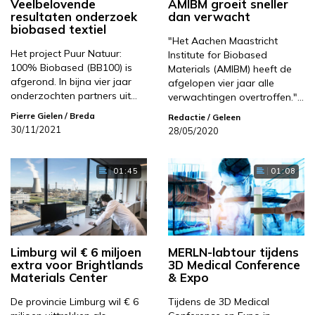
Veelbelovende
AMIBM groeit sneller
resultaten onderzoek
dan verwacht
biobased textiel
"Het Aachen Maastricht
Het project Puur Natuur:
Institute for Biobased
100% Biobased (BB100) is
Materials (AMIBM) heeft de
afgerond. In bijna vier jaar
afgelopen vier jaar alle
onderzochten partners uit…
verwachtingen overtroffen."…
Pierre Gielen
/ Breda
Redactie
/ Geleen
30/11/2021
28/05/2020
01:45
01:08
Limburg wil € 6 miljoen
MERLN-labtour tijdens
extra voor Brightlands
3D Medical Conference
Materials Center
& Expo
De provincie Limburg wil € 6
Tijdens de 3D Medical