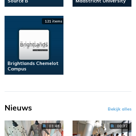
Source B
Maastricht University
121 items
Brightlands Chemelot
Campus
Nieuws
Bekijk alles
03:48
00:32