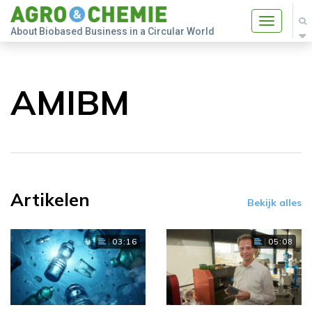
Toggle
About Biobased Business in a Circular World
navigatio
AMIBM
Artikelen
Bekijk alles
03:16
05:08