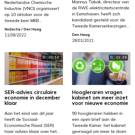
Marinus Tabak, directeur van
Nederlandse Chemische
de RWE-elektriciteitscentrale
Industrie (VNCI) organiseert
in Eemshaven, heeft zich
op 10 oktober voor de
kandidaat gesteld voor de
tweede keer MKB…
Tweede Kamerverkiezingen.…
Redactie
/ Den Haag
Den Haag
11/08/2022
28/01/2021
00:58
01:26
SER-advies circulaire
Hoogleraren vragen
economie in december
kabinet om meer inzet
klaar
voor nieuwe economie
Aan het eind van dit jaar
90 hoogleraren hebben in
heeft de Sociaal-
een open brief aan de
Economische Raad (SER)
Tweede Kamer, het kabinet
haar advies klaar over het…
gevraagd om meer te doen