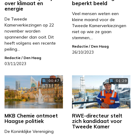
over klimaat en
beperkt beeld
energie
Veel mensen weten een
De Tweede
kleine maand voor de
Kamerverkiezingen op 22
Tweede Kamerverkiezingen
november worden
niet op wie ze gaan
spannender dan ooit. Dit
stemmen,…
heeft volgens een recente
Redactie
/ Den Haag
peiling…
26/10/2023
Redactie
/ Den Haag
03/11/2023
00:47
01:29
MKB Chemie ontmoet
RWE-directeur stelt
Haagse politiek
zich kandidaat voor
Tweede Kamer
De Koninklijke Vereniging