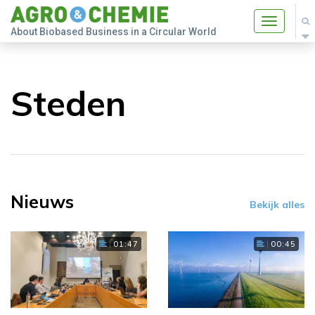
Toggle
About Biobased Business in a Circular World
navigatio
Steden
Nieuws
Bekijk alles
01:47
00:45