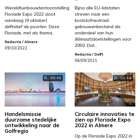
Wereldtuinbouwtentoonstelling
Bijna alle EU-lidstaten
Floriade Expo 2022 sloot
streven naar een
vandaag (9 oktober)
koolstofneutraal
definitief de poorten. Deze
gebouwenbestand als
Floriade, met als thema…
onderdeel van hun
(klimaat)doelstellingen voor
Redactie
/ Almere
2050. Dat…
09/10/2022
Redactie
/ Delft
06/09/2021
00:45
01:46
Handelsmissie
Circulaire innovaties te
duurzame stedelijke
zien op Floriade Expo
ontwikkeling naar de
2022 in Almere
Golfregio
Op de Floriade Expo 2022 in