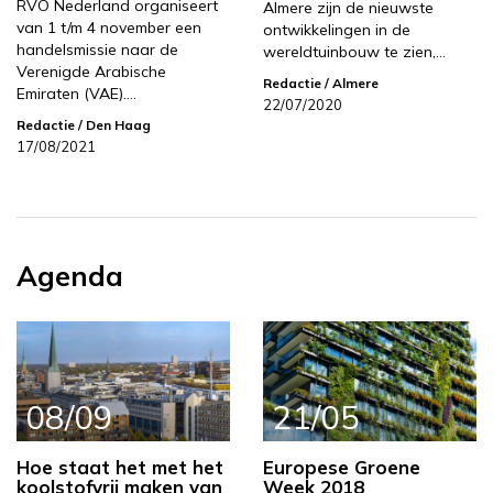
RVO Nederland organiseert
Almere zijn de nieuwste
van 1 t/m 4 november een
ontwikkelingen in de
handelsmissie naar de
wereldtuinbouw te zien,…
Verenigde Arabische
Redactie
/ Almere
Emiraten (VAE).…
22/07/2020
Redactie
/ Den Haag
17/08/2021
Agenda
08/09
21/05
Hoe staat het met het
Europese Groene
koolstofvrij maken van
Week 2018