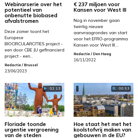
Webinarserie over het
€ 237 miljoen voor
potentieel van
Kansen voor West III
onbenutte biobased
afvalstromen
Nog in november gaan
twintig nieuwe
Deze zomer toont het
aanvraagrondes van start
Europese
voor het EFRO-programma
BIOCIRCULARCITIES project -
Kansen voor West III.…
een door CBE JU gefinancierd
Redactie
/ Den Haag
project - een…
16/11/2022
Redactie
/ Brussel
23/06/2023
02:13
00:53
Floriade toonde
Hoe staat het met het
urgentie vergroening
koolstofvrij maken van
van de steden
gebouwen in de EU?