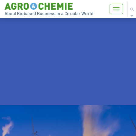
Toggle
About Biobased Business in a Circular World
navigatio