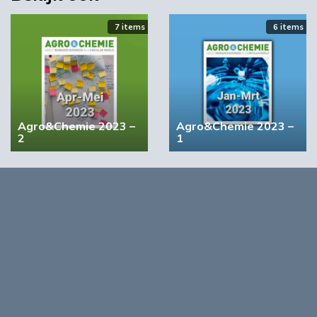
‘Grote groeikansen Europese markt voor biobased
producten’
7 items
6 items
02:10
Agro&Chemie 2023 –
Agro&Chemie 2023 –
2
1
4 items
5 items
BIC wil bindende vraagstimulering voor biobased
producten
Agro&Chemie 2022 –
Agro&Chemie 2022 –
September/Oktober
Juli/Augustus