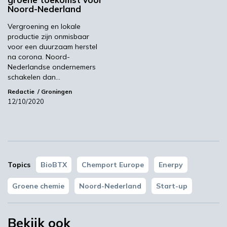
Noord-Nederland
Vergroening en lokale
productie zijn onmisbaar
voor een duurzaam herstel
na corona. Noord-
Nederlandse ondernemers
schakelen dan…
Redactie
Groningen
YPACK project gestart in Spanje
12/10/2020
03:10
Topics
BioBTX
Chemport Europe
Enerpy
Groene chemie
Noord-Nederland
Start-up
Bekijk ook