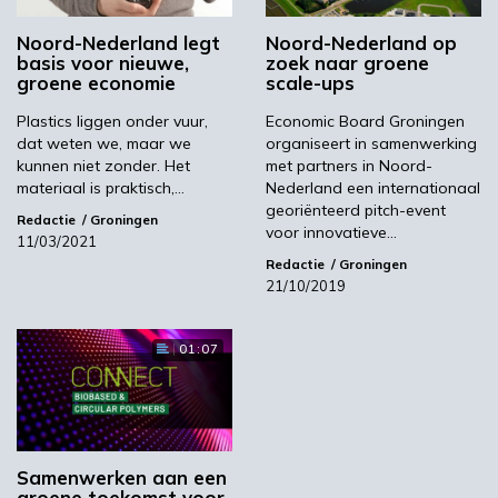
Koopmans verwacht dan ook over een paar
Noord-Nederland legt
Noord-Nederland op
jaar een plant te hebben die op industriële
basis voor nieuwe,
zoek naar groene
schaal organische reststromen kan opwerken
groene economie
scale-ups
naar aromaten voor de chemische industrie.
Plastics liggen onder vuur,
Economic Board Groningen
Lees het volledige artikel in Agro & Chemie
dat weten we, maar we
organiseert in samenwerking
kunnen niet zonder. Het
met partners in Noord-
materiaal is praktisch,…
Nederland een internationaal
Lees volledig artikel
georiënteerd pitch-event
Redactie
Groningen
voor innovatieve…
11/03/2021
Redactie
Groningen
Volgende
21/10/2019
Prijzen duurzame energie moeten omlaag
01:07
Meest gelezen
00:46
Samenwerken aan een
groene toekomst voor