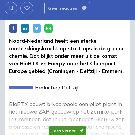
Geen reacties
Noord-Nederland heeft een sterke
aantrekkingskracht op start-ups in de groene
chemie. Dat blijkt onder meer uit de komst
van BioBTX en Enerpy naar het Chemport
Europe gebied (Groningen - Delfzijl - Emmen).
Redactie
/
Delfzijl
BioBTX bouwt bijvoorbeeld een pilot plant in
het nieuwe ZAP-gebouw op het Zernike-park
in Groningen, dat in juni opengaat. BioBTX zet
biomassa en reststromen om naar chemische
Lees verder
bouwstenen, zoals benzeen, tolueen, xyleen en