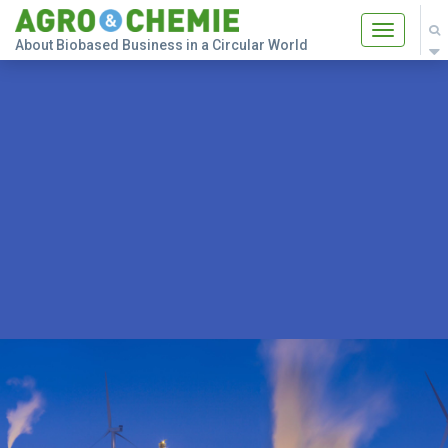
Toggle
About Biobased Business in a Circular World
navigatio