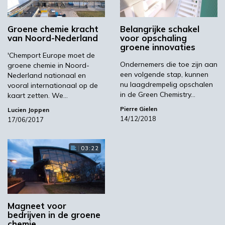
zegt Pieter Imhof van BioBTX. ‘Dit is een
vruchtbare omgeving om biobased technologie
Groene chemie kracht
Belangrijke schakel
te ontwikkelen en op te schalen. We werken
van Noord-Nederland
voor opschaling
nauw samen met de Universiteit van
groene innovaties
'Chemport Europe moet de
Groningen en Syncom, en ook onze labs zijn
Ondernemers die toe zijn aan
groene chemie in Noord-
gevestigd op het Zernike Park. Nu we een
een volgende stap, kunnen
Nederland nationaal en
pilotplant gaaan opereren in ZAP, wordt de
nu laagdrempelig opschalen
vooral internationaal op de
in de Green Chemistry…
kaart zetten. We…
hele infrastructuur daaromheen voor ons
geregeld. Provincie en gemeente zorgen
Pierre Gielen
Lucien Joppen
14/12/2018
17/06/2017
bovendien voor een grondige, maar ook
soepele afhandeling van vergunningen.’
03:22
Van afval naar
bouwstenen
Magneet voor
bedrijven in de groene
In de pilotplant gaat BioBTX in eerste
chemie