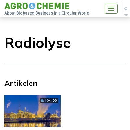
Toggle
About Biobased Business in a Circular World
navigatio
Radiolyse
Artikelen
04:08