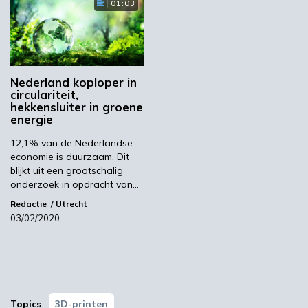
al op industriële schaal ingezet voor de lucht-
01:03
en ruimtevaart, medische markten,
machinebouwers en maakindustrie.
Voor meer informatie zie het complete
onderzoeksrapport.
Nederland koploper in
circulariteit,
hekkensluiter in groene
Het complete onderzoeksrapport
energie
Better Future Factory (BFF)
Refil
Relay 3D
12,1% van de Nederlandse
economie is duurzaam. Dit
blijkt uit een grootschalig
onderzoek in opdracht van…
Volgende
Redactie
Utrecht
CO2 conferentie laat kansen zien in
03/02/2020
emissiereductie
Meest gelezen
00:46
Topics
3D-printen