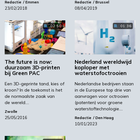
BFF & Rely
Redactie
Emmen
Redactie
Brussel
23/02/2018
08/04/2019
Nederland neemt wereldwijd een leidende
02:50
01:36
positie in als het gaat om gerecycled filament.
Een van de toonaangevende bedrijven
is Better Future Factory (BFF). Onder het
merk Refil bieden zij verschillende soorten
gerecycled filament aan. Dat wordt
The future is now:
Nederland wereldwijd
duurzaam 3D-printen
koploper met
bijvoorbeeld gehaald uit oude dashboards,
bij Green PAC
waterstofoctrooien
PET-flessen en koelkastinterieurs. BFF is
hiermee marktleider. Relay 3D is een andere
Een 3D-geprinte tand, kies of
Nederlandse bedrijven staan
kroon? In de toekomst is het
in de Europese top drie van
Nederlands bedrijf dat hard aan de weg
de normaalste zaak van
aanvragen voor octrooien
timmert. Zij waarderen SLS-poeder opnieuw
de wereld.…
(patenten) voor groene
op.
waterstoftechnologie.…
Zwolle
De internationale markt voor 3D printing
25/05/2016
Redactie
Den Haag
10/01/2023
groeit hard. Steeds meer eindproducten
worden gerpint. Vooral metaalprinters worden