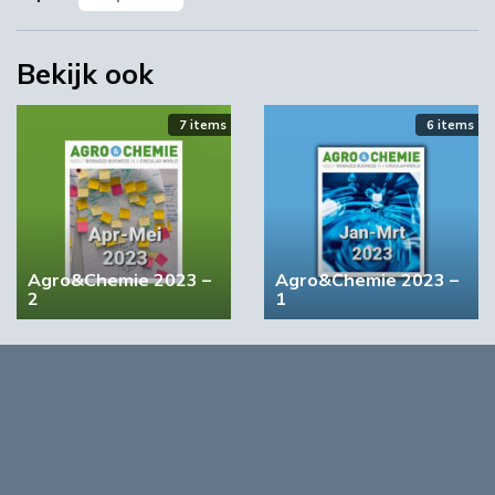
Bekijk ook
7 items
6 items
YPACK project gestart in Spanje
Agro&Chemie 2023 –
Agro&Chemie 2023 –
2
1
03:10
4 items
5 items