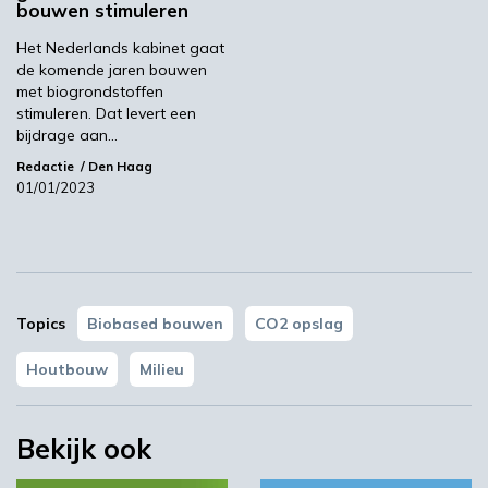
bouwen stimuleren
Het Nederlands kabinet gaat
de komende jaren bouwen
met biogrondstoffen
stimuleren. Dat levert een
bijdrage aan…
Redactie
Den Haag
01/01/2023
YPACK project gestart in Spanje
03:10
Topics
Biobased bouwen
CO2 opslag
Houtbouw
Milieu
Bekijk ook