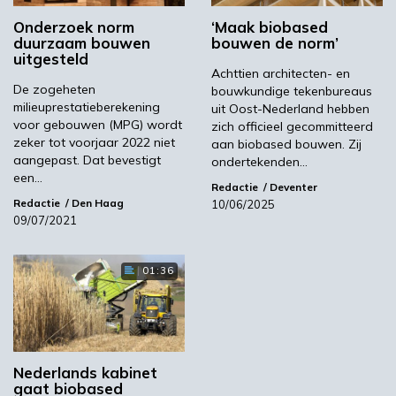
Dijkstra Draisma.
Onderzoek norm
‘Maak biobased
De productie van bouwmaterialen was in
duurzaam bouwen
bouwen de norm’
2021 verantwoordelijk voor 1,5 megaton
uitgesteld
Achttien architecten- en
CO
-emissies, dat is zo’n 80% van de totale
2
De zogeheten
bouwkundige tekenbureaus
uitstoot van de bouw.
milieuprestatieberekening
uit Oost-Nederland hebben
voor gebouwen (MPG) wordt
zich officieel gecommitteerd
Beeld: ungvar/Shutterstock
zeker tot voorjaar 2022 niet
aan biobased bouwen. Zij
aangepast. Dat bevestigt
ondertekenden…
Cobouw
een…
Redactie
Deventer
Redactie
Den Haag
10/06/2025
09/07/2021
Volgende
Invest-NL gaat samen met Nationaal Groeifonds
01:36
'blended finance' verstrekken
Meest gelezen
Nederlands kabinet
00:46
gaat biobased