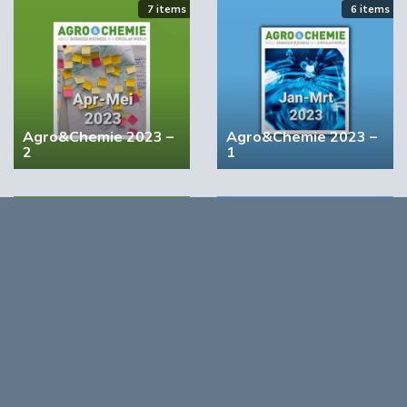
7 items
6 items
‘Grote groeikansen Europese markt voor biobased
producten’
02:19
Agro&Chemie 2023 –
Agro&Chemie 2023 –
2
1
4 items
5 items
STRONGBIONET verbindt Europese newerken bio-
economie
Agro&Chemie 2022 –
Agro&Chemie 2022 –
September/Oktober
Juli/Augustus