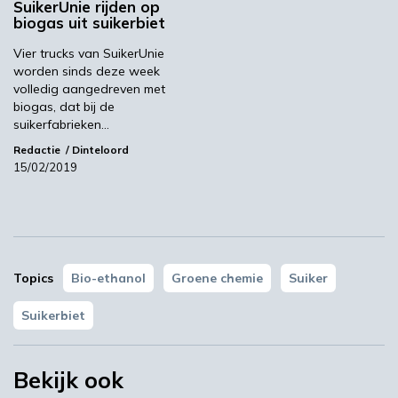
SuikerUnie rijden op
Suiker biedt kansen voor de chemie en de
biogas uit suikerbiet
landbouw
(Agro&Chemie, 21 september
Vier trucks van SuikerUnie
2020)
worden sinds deze week
Nieuw Vlaams technologieplatform voor
volledig aangedreven met
suikervalorisatie
(30 maar 2019)
biogas, dat bij de
suikerfabrieken…
Acrres
Agenda
Redactie
Dinteloord
15/02/2019
Volgende
Geen subsidie voor waterstofproject H-Vision
Topics
Bio-ethanol
Groene chemie
Suiker
Meest gelezen
Suikerbiet
00:46
Bekijk ook