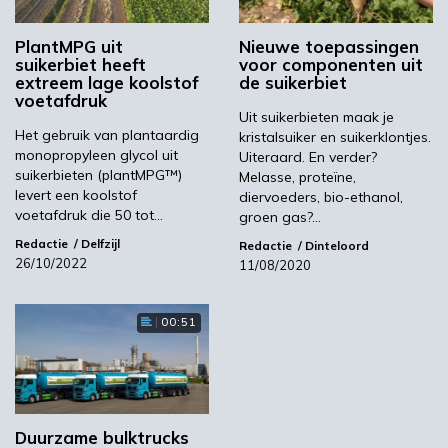
de resultaten van het Biethanol project
PlantMPG uit
Nieuwe toepassingen
(directe verwerking van suikerbieten via
suikerbiet heeft
voor componenten uit
Betaprocess) en is er een vraaggesprek met
extreem lage koolstof
de suikerbiet
Chris de Visser (WUR/Acrres), Kees de Gooijer
voetafdruk
Uit suikerbieten maak je
(TKI Agrifood/TKI BBE) en Hans van Klink
Het gebruik van plantaardig
kristalsuiker en suikerklontjes.
(DSD/IST) over de ontwikkelingen van dit
monopropyleen glycol uit
Uiteraard. En verder?
project om vanuit de suikerbiet met een
suikerbieten (plantMPG™)
Melasse, proteïne,
levert een koolstof
relatief simpel proces de chemie te
diervoeders, bio-ethanol,
voetafdruk die 50 tot…
groen gas?…
vergroenen.
Redactie
Delfzijl
Redactie
Dinteloord
Deelname is gratis, maar registratie is
26/10/2022
11/08/2020
verplicht. Zie de agenda voor meer
informatie.
00:51
Beeld: igorstevanovic/Shutterstock
Zie ook:
Onderzoek naar bioplastic uit suikers
(Agro&Chemie, 18 december 2020)
Duurzame bulktrucks