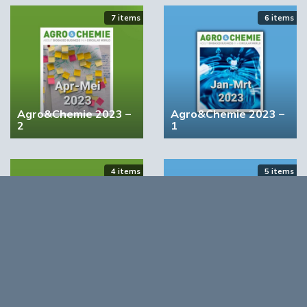
7 items
6 items
Agro&Chemie 2023 –
Agro&Chemie 2023 –
YPACK project gestart in Spanje
2
1
03:10
4 items
5 items
Agro&Chemie 2022 –
Agro&Chemie 2022 –
September/Oktober
Juli/Augustus