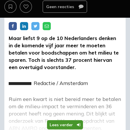
Geen reacties
Maar liefst 9 op de 10 Nederlanders denken
in de komende vijf jaar meer te moeten
betalen voor boodschappen om het milieu te
sparen. Toch is slechts 37 procent hiervan
een overtuigd voorstander.
Redactie
/
Amsterdam
Ruim een kwart is niet bereid meer te betalen
om de milieu-impact te verminderen en 36
procent heeft nog geen mening. Dit blijkt uit
onderzoek van PanelWizard in opdracht van
Lees verder
ABN AMRO onder 2.065 consumenten.