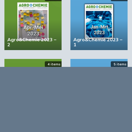
Het hele rapport is te downloaden van de
website van ABN AMRO. Foto: Circulair
paviljoen ABN AMRO tijdens Dutch Design
Week 2018.
ABN AMRO
Agro&Chemie 2023 –
Agro&Chemie 2023 –
2
1
Volgende
4 items
5 items
BioBTX en Teijin Aramid werken aan biobased
supervezels
Meest gelezen
Agro&Chemie 2022 –
Agro&Chemie 2022 –
00:46
September/Oktober
Juli/Augustus