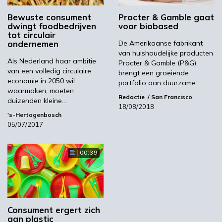
van een bedrijf op de omgeving inzichtelijk
Bewuste consument
Procter & Gamble gaat
gemaakt. Door deze impact in geld uit te
dwingt foodbedrijven
voor biobased
drukken, is het duidelijker welke producten
tot circulair
ondernemen
De Amerikaanse fabrikant
vervuilend zijn.
van huishoudelijke producten
Als Nederland haar ambitie
Procter & Gamble (P&G),
Uit het onderzoek blijkt dat consumenten dan
van een volledig circulaire
brengt een groeiende
een gemiddelde prijsstijging van maximaal 9,6
economie in 2050 wil
portfolio aan duurzame…
procent gerechtvaardigd vinden. Consumenten
waarmaken, moeten
Redactie
San Francisco
duizenden kleine…
die niet meer willen betalen, geven aan dat ze
18/08/2018
niet meer te besteden hebben (28 procent),
's-Hertogenbosch
05/07/2017
het niet nodig vinden (28 procent) of dat de
supermarkt genoegen moet nemen met
minder marge (25 procent).
00:39
Hoger prijskaartje
Consument ergert zich
aan plastic
ABN AMRO verwacht dat het belang van TCA