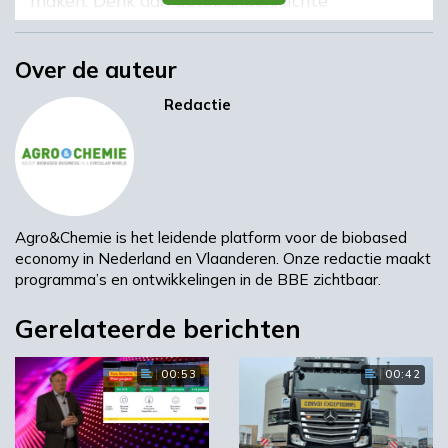
vrachtcontainers, maar ook
(hitte)beschermende kleding voor bijvoorbeeld
Over de auteur
brandweermannen. Momenteel gebruikt Teijin
Aramid fossiele grondstoffen, waarvoor nog
Redactie
geen duurzame alternatieven bestaan.
Groene grondstof
Agro&Chemie is het leidende platform voor de biobased
economy in Nederland en Vlaanderen. Onze redactie maakt
Om een groene grondstof te ontwikkelen,
programma’s en ontwikkelingen in de BBE zichtbaar.
werkt Teijin Aramid samen met het bedrijf
BioBTX in Groningen. Dit bedrijf ontwikkelde
Gerelateerde berichten
een duurzame technologie die hernieuwbare
bronnen, zoals biomassa en restproducten, kan
00:53
00:42
omzetten in chemische bronnen, voornamelijk
benzeen, tolueen en xyleen (BTX).