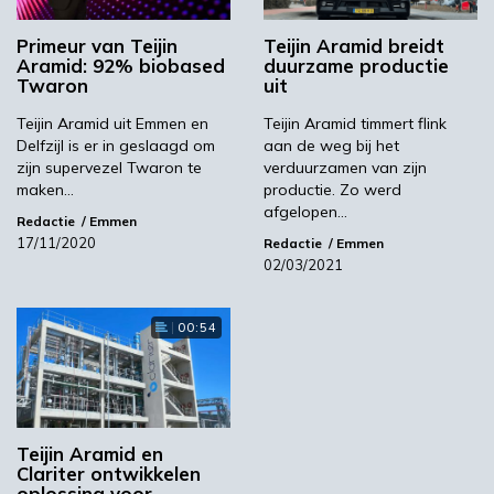
BioBTX opende onlangs een proeffabriek om
aromaten te produceren in de nieuwe ZAP-
Primeur van Teijin
Teijin Aramid breidt
Innovatiehal op de Zernike Campus in
Aramid: 92% biobased
duurzame productie
Groningen. Op basis van deze aromaten gaat
Twaron
uit
chemiebedrijf Syncom specifieke bouwstenen
Teijin Aramid uit Emmen en
Teijin Aramid timmert flink
produceren. Het polymeer en de vezels
Delfzijl is er in geslaagd om
aan de weg bij het
worden gemaakt in het onderzoekscentrum
zijn supervezel Twaron te
verduurzamen van zijn
maken…
productie. Zo werd
van Teijin Aramid in Arnhem, op basis van de
afgelopen…
processen in Delfzijl en Emmen.
Redactie
Emmen
17/11/2020
Redactie
Emmen
02/03/2021
Erkenning
00:54
De provincies Drenthe en Groningen en
Chemport Europe ondersteunen dit initiatief.
‘Als het succesvol is, zal het de chemische sites
Teijin Aramid en
in zowel Emmen als Delfzijl ten goede komen.
Clariter ontwikkelen
Het is goed om te zien dat dit wordt erkend
oplossing voor