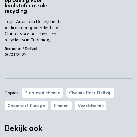
koolstofneutrale
door de besturen van de provincies Drenthe en
recycling
Groningen’, zegt Errit Bekkering, Project
Manager van Chemport Europe. ‘Zonder hun
Teijin Aramid in Delfzijl heeft
de krachten gebundeld met
steun was dit initiatief waarschijnlijk niet van
Clariter voor het chemisch
de grond gekomen.’
recyclen van Endumax,…
Redactie
Delfzijl
Chemport Europe
BioBTX
06/01/2022
Teijin Aramid
Volgende
Brightlands kenniscentrum duurzame chemie gaat
Topics
Biobased chemie
Chemie Park Delfzijl
wereldwijd opereren
Chemport Europe
Emmen
Vezelchemie
Meest gelezen
Bekijk ook
00:46