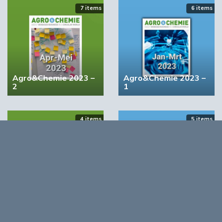
7 items
6 items
Agro&Chemie 2023 –
Agro&Chemie 2023 –
2
1
YPACK project gestart in Spanje
4 items
5 items
03:10
Agro&Chemie 2022 –
Agro&Chemie 2022 –
September/Oktober
Juli/Augustus