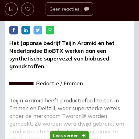
Geen reacties
Het Japanse bedrijf Teijin Aramid en het
Nederlandse BioBTX werken aan een
synthetische supervezel van biobased
grondstoffen.
Redactie
/
Emmen
Teijin Aramid heeft productiefaciliteiten in
Emmen en Delfzijl, waar supersterke vezels
onder de merknaam Twaron® worden
gemaakt. Ze worden wereldwijd gebruikt om
producten sterker, lichter en duurzamer te
Lees verder
maken. Denk aan autobanden, lichte