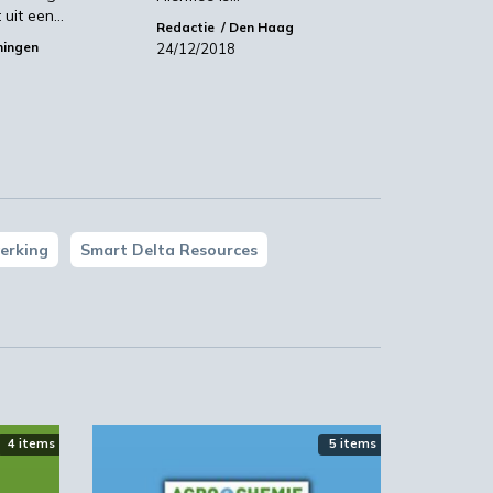
kt uit een…
Redactie
Den Haag
ningen
24/12/2018
en
j
erking
Smart Delta Resources
4 items
5 items