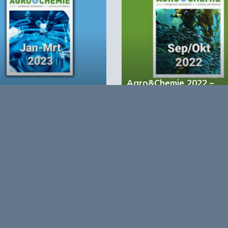
Agro&Chemie 2022 –
&Chemie 2023 – 1
September/Oktober
account?
Registreer nu!
form voor de biobased economy
maken programma’s en