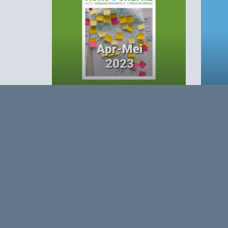
Agro&Chemie 2023 – 2
Agro
Opmerkingen
0
Log in om te reageren op dit artikel
. Nog geen 
Over
Agro&Chemie is het leidende plat
in Nederland en Vlaanderen. We 