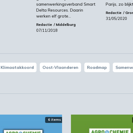
nneer zij de klimaatdoelen afzonderlijk nastreven.
samenwerkingsverband Smart
Parijs, zo blij
Delta Resources. Daarin
de wereld als het gaat om energie-efficiëntie en
Redactie
Gro
werken elf grote…
or de klimaatdoelstellingen willen zij echter
31/05/2020
Redactie
Middelburg
07/11/2018
ar de samenwerking met overheden, netwerkbedrijven 
vooral om investeringen in infrastructuur, de
ing, regionale inpassing en de prijsontwikkeling van
ngrijk is dat de concurrentiekracht van de bedrijven bi
n blijft.
Klimaatakkoord
Oost-Vlaanderen
Roadmap
Samenw
6 items