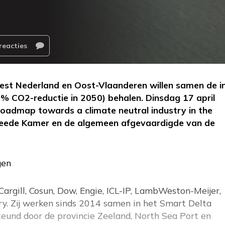
reacties
West Nederland en Oost-Vlaanderen willen samen de i
5% CO2-reductie in 2050) behalen. Dinsdag 17 april
Roadmap towards a climate neutral industry in the
weede Kamer en de algemeen afgevaardigde van de
gen
argill, Cosun, Dow, Engie, ICL-IP, LambWeston-Meijer,
ery. Zij werken sinds 2014 samen in het Smart Delta
und door de provincie Zeeland, North Sea Port en