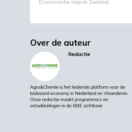
Economische Impuls Zeeland.
Acht projecten
Over de auteur
Volgens de Roadmap wordt er vanuit dr
circulaire grondstoffen en CO2-opslag e
Redactie
projecten. Het gaat om onder meer ee
tussen Gent en Vlissingen, een elect
aanleggen van een netwerk voor de ops
reststromen van de staal- en chemisc
Agro&Chemie is het leidende platform voor de
biobased economy in Nederland en Vlaanderen.
Onze redactie maakt programma’s en
Gunstige omgeving
ontwikkelingen in de BBE zichtbaar.
Deze grensoverschrijdende regio is bij
De bedrijven liggen relatief dicht bij