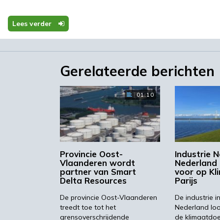
Lees verder
Gerelateerde berichten
ie prioriteiten gewerkt: elektriciteit en waterstof,
n gebruik. Die prioriteiten zijn vertaald in acht
n waterstofnetwerk voor uitwisseling van waterstof
01:10
rolyser van 100 MW om waterstof te produceren, het
lag van CO2 en het project ‘steel to chemicals’ waarbi
he industrie worden omgezet in synthesegas.
Provincie Oost-
Industrie 
Vlaanderen wordt
Nederland 
sfactoren
partner van Smart
voor op Kl
Delta Resources
Parijs
De provincie Oost-Vlaanderen
De industrie 
 uitstek geschikt om te starten met de industrie-transit
treedt toe tot het
Nederland loo
 elkaar. Door onderlinge samenwerking kunnen zij een
grensoverschrijdende
de klimaatdoe