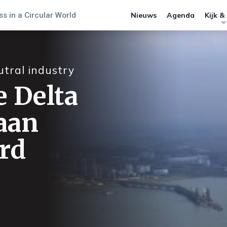
s in a Circular World
Nieuws
Agenda
Kijk &
tral industry
e Delta
 aan
rd