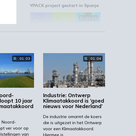
YPACK project gestart in Spanje
03:10
‘Grote groeikansen Europese
01:03
01:04
markt voor biobased producten’
j
02:19
Noord-
Industrie: Ontwerp
loopt 10 jaar
Klimaatakkoord is ‘goed
imaatakkoord
nieuws voor Nederland’
De industrie omarmt de koers
STRONGBIONET verbindt
Europese newerken bio-
in Noord-
die is uitgezet in het Ontwerp
ie.
economie
pt ver voor op
voor een Klimaatakkoord.
lstellingen van
Hiermee is…