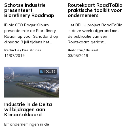
Schotse industrie
Routekaart RoadToBio
presenteert
praktische toolkit voor
Biorefinery Roadmap
ondernemers
IBioic CEO Roger Kilburn
Het BBI JU project RoadToBio
presenteerde de Biorefinery
is deze week afgerond met
Roadmap voor Schotland op
de publicatie van een
dinsdag 9 juli tijdens het…
Routekaart, gericht…
Redactie
/ Des Moines
Redactie
/ Brussel
11/07/2019
03/05/2019
01:28
Industrie in de Delta
wil bijdragen aan
Klimaatakkoord
Elf ondernemingen in de