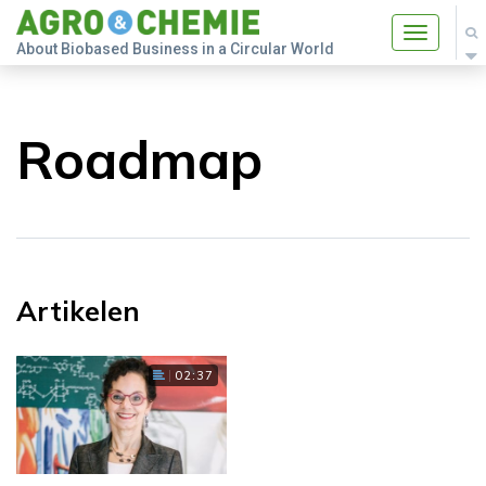
Toggle
About Biobased Business in a Circular World
navigatio
Roadmap
Artikelen
02:37