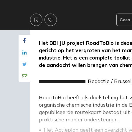
Geen 
Het BBI JU project RoadToBio is dez
gericht op het vergroten van het ma
industrie. Het is een complete toolk
de aandacht willen brengen van chem
Redactie
/
Brussel
RoadToBio heeft als doelstelling het 
organische chemische industrie in de
gepubliceerde routekaart bestaat uit
praktische manier ondersteunen.
Het Actieplan geeft een overzicht 