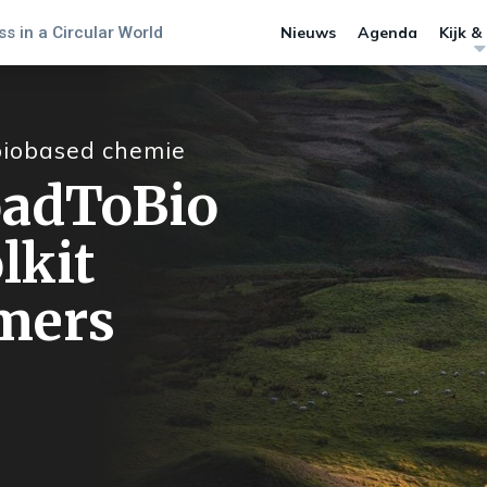
s in a Circular World
Nieuws
Agenda
Kijk &
biobased chemie
oadToBio
lkit
mers