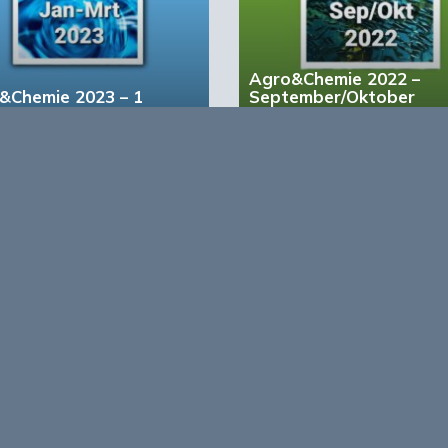
Agro&Chemie 2022 –
&Chemie 2023 – 1
September/Oktober
account?
Registreer nu!
form voor de biobased economy
maken programma’s en
r, dragen bij aan ontmoeting en
About Bio
nisinstellingen en overheid en
ands/Vlaamse BBE richting