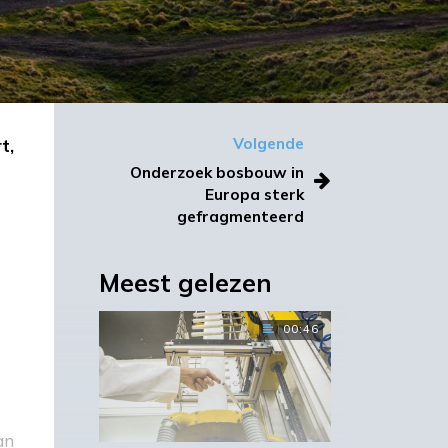
t,
Volgende
Onderzoek bosbouw in
Europa sterk
gefragmenteerd
Meest gelezen
00:46
an