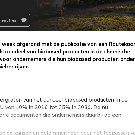
reacties
e week afgerond met de publicatie van een Routekaar
rktaandeel van biobased producten in de chemische
it voor ondernemers die hun biobased producten onder
iebedrijven.
vergroten van het aandeel biobased producten in de
 EU van 10% in 2016 tot 25% in 2030. De nu
 drie documenten die ondernemers daarbij op een
van de kansen en belemmeringen voor het toepassen v