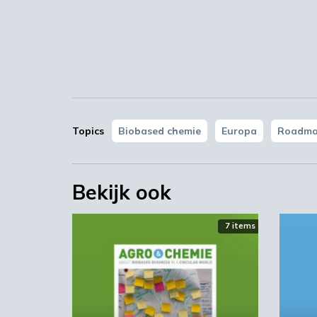
RoadToBio
Topics
Biobased chemie
Europa
Roadm
Bekijk ook
7 items