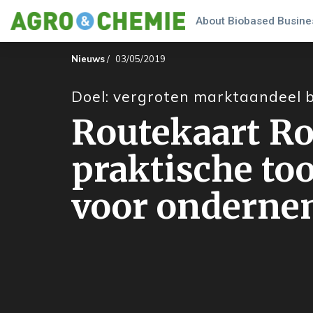
About Biobased Busines
Nieuws
/
03/05/2019
Doel: vergroten marktaandeel 
Routekaart R
praktische too
voor onderne