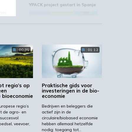
YPACK project gestart in Spanje
oei
03:10
00:35
01:12
‘Grote groeikansen Europese
markt voor biobased producten’
02:19
pt regio’s op
Praktische gids voor
een
investeringen in de bio-
nd
e bioeconomie
economie
nt
ropese regio’s
Bedrijven en beleggers die
it de agro- en
actief zijn in de
STRONGBIONET verbindt
Europese newerken bio-
 succesvol
circulaire/biobased economie
economie
oedsel, veevoer,
hebben allemaal hetzelfde
nodig: toegang tot…