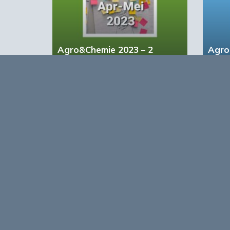
Agro&Chemie 2023 – 2
Agro
Opmerkingen
0
Log in om te reageren op dit artikel
. Nog geen 
Over
Agro&Chemie is het leidende plat
in Nederland en Vlaanderen. We 
ontwikkelingen in de BBE zichtbaa
verbinding tussen ondernemers, ken
vormen de etalage voor de Nederl
Europa en de wereld.