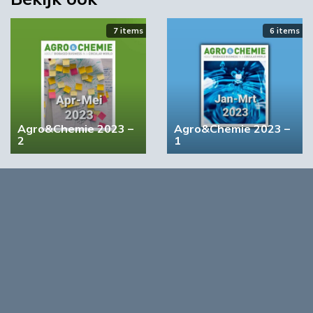
7 items
6 items
‘Grote groeikansen Europese markt voor biobased
Agro&Chemie 2023 –
Agro&Chemie 2023 –
producten’
2
1
02:19
4 items
5 items
Agro&Chemie 2022 –
Agro&Chemie 2022 –
September/Oktober
Juli/Augustus