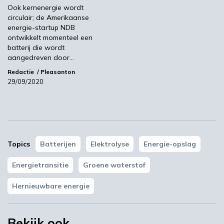
Ook kernenergie wordt
circulair; de Amerikaanse
Meest gelezen
energie-startup NDB
ontwikkelt momenteel een
batterij die wordt
00:46
aangedreven door…
Redactie
Pleasanton
29/09/2020
Topics
Batterijen
Elektrolyse
Energie-opslag
Energietransitie
Groene waterstof
YPACK project gestart in Spanje
Hernieuwbare energie
03:10
Bekijk ook