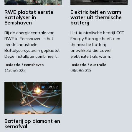
onderzoeken en testen zijn afgerond, wil
Battolyser opschalen naar commerciële
RWE plaatst eerste
Elektriciteit en warm
Battolyser in
water uit thermische
productie en een fabriek openen in Rotterdam.
Eemshaven
batterij
Pieter Levecque van Battolyser Systems
Bij de energiecentrale van
Het Australische bedrijf CCT
spreekt tijdens het
Power Electronics & Energy
RWE in Eemshaven is het
Energy Storage heeft een
Storage event
op 27 juni in ’s-Hertogenbosch.
eerste industriële
thermische batterij
Het event is kosteloos te bezoeken na
Battolysersysteem geplaatst.
ontwikkeld die zowel
Deze installatie combineert…
elektriciteit als warm…
registratie.
Redactie
Eemshaven
Redactie
Australië
Kijk voor meer informatie op de website van
11/05/2023
09/09/2019
Battolyser.
Beeld: Battolyser Systems/YouTube
00:52
Battolyser Systems
Batterij op diamant en
Volgende
kernafval
Recell opent demofabriek voor groene cellulose