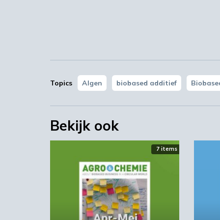
ondersteunt dit initiatief.
TU Delft
Topics
Algen
biobased additief
Biobase
Bekijk ook
7 items