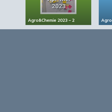
Agro&Chemie 2023 – 2
Agro
Opmerkingen
0
Log in om te reageren op dit artikel
. Nog geen 
Over
Agro&Chemie is het leidende plat
in Nederland en Vlaanderen. We 
ontwikkelingen in de BBE zichtbaa
verbinding tussen ondernemers, ken
vormen de etalage voor de Nederl
Europa en de wereld.