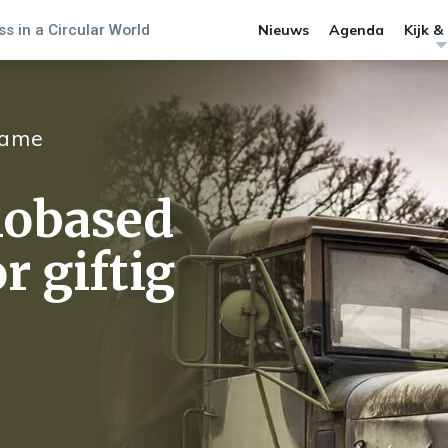
s in a Circular World
Nieuws
Agenda
Kijk &
zame
biobased
r giftig