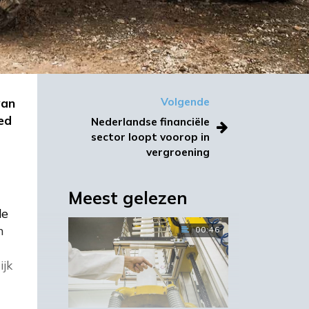
van
Volgende
ed
Nederlandse financiële
sector loopt voorop in
vergroening
Meest gelezen
de
n
00:46
ijk