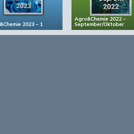
Agro&Chemie 2022 –
&Chemie 2023 – 1
September/Oktober
account?
Registreer nu!
form voor de biobased economy
maken programma’s en
r, dragen bij aan ontmoeting en
About Bio
nisinstellingen en overheid en
ands/Vlaamse BBE richting