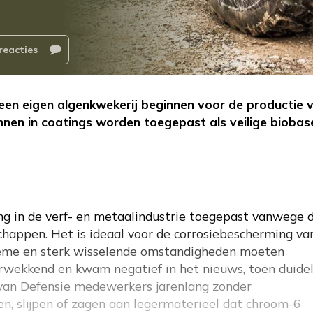
reacties
een eigen algenkwekerij beginnen voor de productie 
unnen in coatings worden toegepast als veilige biobas
ng in de verf- en metaalindustrie toegepast vanwege 
happen. Het is ideaal voor de corrosiebescherming va
xtreme en sterk wisselende omstandigheden moeten
rwekkend en kwam negatief in het nieuws, toen duidel
 van Defensie medewerkers jarenlang zonder
n, slijpen of zagen aan legermaterieel dat chroom-6