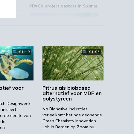
YPACK project gestart in Spanje
03:10
an
01:19
01:05
‘Grote groeikansen Europese
er
markt voor biobased producten’
die
02:19
atief voor
Pitrus als biobased
alternatief voor MDF en
polystyreen
utch Designweek
Na Bionative Industries
ganiseert
verwelkomt het pas geopende
a de eerste van
STRONGBIONET verbindt
Europese newerken bio-
Green Chemistry Innovation
nde
economie
Lab in Bergen op Zoom nu…
ken…