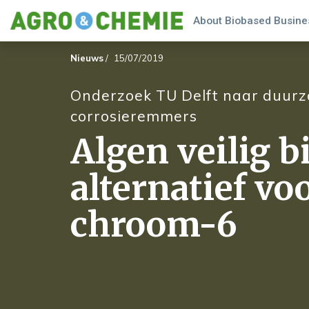
About Biobased Busines
Nieuws
/
15/07/2019
Onderzoek TU Delft naar duur
corrosieremmers
Algen veilig 
alternatief voo
chroom-6