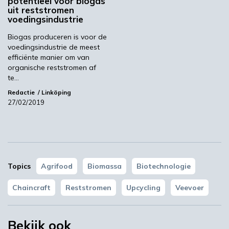
potentieel voor biogas
Beeld: ChainCraft/YouTube
uit reststromen
voedingsindustrie
AgriFirm
ChainCraft
Biogas produceren is voor de
voedingsindustrie de meest
efficiënte manier om van
Volgende
organische reststromen af
te…
Tetra Pak werkt samen met Mycorena aan
vleesvervangers
Redactie
Linköping
27/02/2019
Meest gelezen
00:46
Topics
Agrifood
Biomassa
Biotechnologie
Chaincraft
Reststromen
Upcycling
Veevoer
Bekijk ook