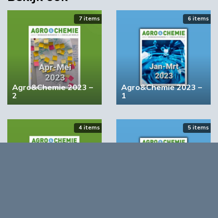
7 items
6 items
YPACK project gestart in Spanje
03:10
Agro&Chemie 2023 –
Agro&Chemie 2023 –
2
1
4 items
5 items
‘Grote groeikansen Europese markt voor biobased
producten’
Agro&Chemie 2022 –
Agro&Chemie 2022 –
September/Oktober
Juli/Augustus
02:10