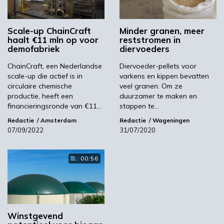
uiteindelijk ook de consument. Door met deze
biogebaseerde vetzuren, gemaakt van
Scale-up ChainCraft
Minder granen, meer
organische reststromen, af te stappen van het
haalt €11 mln op voor
reststromen in
gebruik van fossiele olie en palmolie wordt de
demofabriek
diervoeders
uitstoot van broeikasgassen significant
ChainCraft, een Nederlandse
Diervoeder-pellets voor
gereduceerd. De samenwerking biedt boeren
scale-up die actief is in
varkens en kippen bevatten
een toekomstbestendig voedingsconcept en
circulaire chemische
veel granen. Om ze
resultaat tegen competitieve kosten.
productie, heeft een
duurzamer te maken en
financieringsronde van €11…
stappen te…
Niels van Stralen, directeur en medeoprichter
Redactie
Amsterdam
Redactie
Wageningen
ChainCraft: “De samenwerking met Agrifirm
07/09/2022
31/07/2020
bevestigt nogmaals de technische en
economische haalbaarheid van ons innovatieve
00:56
en duurzame concept. We staan ​​echter pas
aan het begin van de transitie om de industrie
volledig fossiel en palmolievrij te maken en
zullen daarom onze productiecapaciteit de
komende jaren flink opschalen.”
Winstgevend