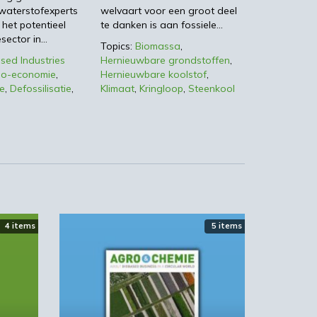
waterstofexperts
welvaart voor een groot deel
 het potentieel
te danken is aan fossiele…
sector in…
Topics:
Biomassa
,
d
sed Industries
Hernieuwbare grondstoffen
,
d
io-economie
,
Hernieuwbare koolstof
,
e
,
Defossilisatie
,
Klimaat
,
Kringloop
,
Steenkool
dt
ouw
4 items
5 items
 te