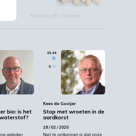
Nationale Green
m
Protein Event
 in
10 / 01 / 2017
ng
01:44
s
0
r
0
.
Workshop bbe-
n.
Kees de Gooijer
meetinstrumenten
r bio: is het
Stop met wroeten in de
RIVM
 waterstof?
aardkorst
17 / 01 / 2017
18 / 02 / 2020
ang geleden
Niet te ontkennen is dat onze