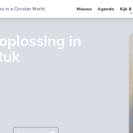
s in a Circular World
Nieuws
Agenda
Kijk &
oplossing in
tuk