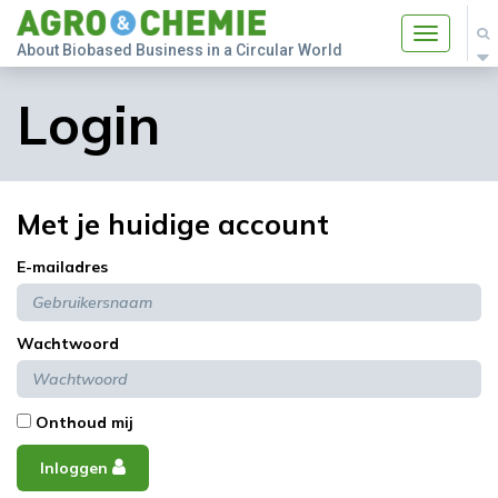
Toggle
About Biobased Business in a Circular World
navigatio
Login
Met je huidige account
E-mailadres
Wachtwoord
Onthoud mij
Inloggen