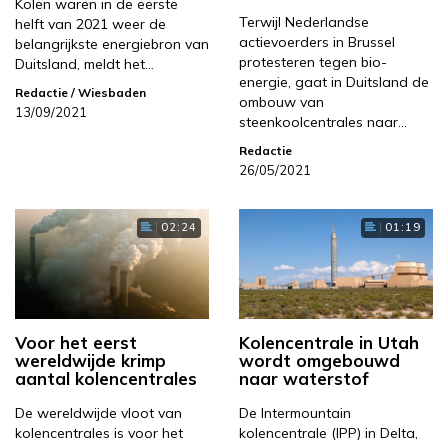
Kolen waren in de eerste
Terwijl Nederlandse
helft van 2021 weer de
actievoerders in Brussel
belangrijkste energiebron van
protesteren tegen bio-
Duitsland, meldt het…
energie, gaat in Duitsland de
Redactie
/ Wiesbaden
ombouw van
13/09/2021
steenkoolcentrales naar…
Redactie
26/05/2021
02:24
01:19
Voor het eerst
Kolencentrale in Utah
wereldwijde krimp
wordt omgebouwd
aantal kolencentrales
naar waterstof
De wereldwijde vloot van
De Intermountain
kolencentrales is voor het
kolencentrale (IPP) in Delta,