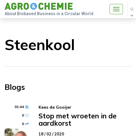
Toggle
About Biobased Business in a Circular World
navigatio
Steenkool
Blogs
01:44
Kees de Gooijer
Stop met wroeten in de
0
aardkorst
0
18 / 02 / 2020