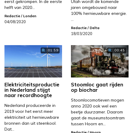
eerst gekrompen. In de eerste
Utah wordt de komende
helft van 2020…
jaren omgebouwd naar
100% hernieuwbare energie.
Redactie
/ Londen
…
04/08/2020
Redactie
/ Delta
18/03/2020
01:59
00:45
Elektriciteitsproductie
Stoomloc gaat rijden
in Nederland stijgt
op biochar
naar recordhoogte
Stoomlocomotieven mogen
Nederland produceerde in
anno 2020 ook wel een
2019 voor het eerst meer
beetje duurzamer. Daarom
elektriciteit uit hernieuwbare
gaat de museumstoomtram
bronnen dan uit steenkool.
tussen Hoorn en…
Dat…
Redactie
/ Hoorn