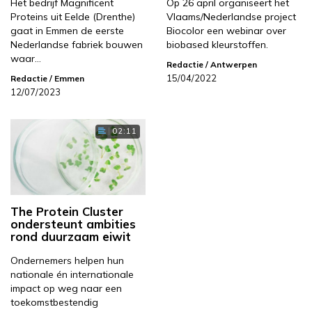
Het bedrijf Magnificent
Op 26 april organiseert het
Proteins uit Eelde (Drenthe)
Vlaams/Nederlandse project
gaat in Emmen de eerste
Biocolor een webinar over
Nederlandse fabriek bouwen
biobased kleurstoffen.
waar…
Redactie
/ Antwerpen
15/04/2022
Redactie
/ Emmen
12/07/2023
02:11
The Protein Cluster
ondersteunt ambities
rond duurzaam eiwit
Ondernemers helpen hun
nationale én internationale
impact op weg naar een
toekomstbestendig