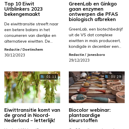
Top 10 Eiwit
GreenLab en Ginkgo
Uitblinkers 2023
gaan enzymen
bekengemaakt
ontwerpen die PFAS
biologisch afbreken
De eiwittransitie streeft naar
GreenLab, een biotechbedrijf
een betere balans in het
uit de VS dat complexe
consumeren van dierlijke en
eiwitten in maïs produceert,
alternatieve eiwitten. De…
kondigde in december een…
Redactie
/ Doetinchem
Redactie
/ Jonesboro
30/12/2023
29/12/2023
01:11
01:29
Eiwittransitie komt van
Biocolor webinar:
de grond in Noord-
plantaardige
Nederland – letterlijk!
kleurstoffen