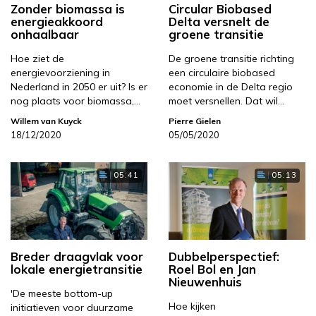
Zonder biomassa is
Circular Biobased
energieakkoord
Delta versnelt de
onhaalbaar
groene transitie
Hoe ziet de
De groene transitie richting
energievoorziening in
een circulaire biobased
Nederland in 2050 er uit? Is er
economie in de Delta regio
nog plaats voor biomassa,…
moet versnellen. Dat wil…
Willem van Kuyck
Pierre Gielen
18/12/2020
05/05/2020
05:41
05:13
Breder draagvlak voor
Dubbelperspectief:
lokale energietransitie
Roel Bol en Jan
Nieuwenhuis
'De meeste bottom-up
Hoe kijken
initiatieven voor duurzame