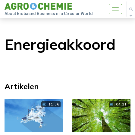
Toggle
About Biobased Business in a Circular World
navigatio
Energieakkoord
Artikelen
11:36
04:21