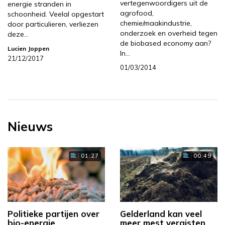
vertegenwoordigers uit de
energie stranden in
agrofood,
schoonheid. Veelal opgestart
chemie/maakindustrie,
door particulieren, verliezen
onderzoek en overheid tegen
deze…
de biobased economy aan?
Lucien Joppen
In…
21/12/2017
01/03/2014
Nieuws
01:27
00:49
Politieke partijen over
Gelderland kan veel
bio-energie
meer mest vergisten